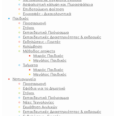
Μεταφορά με σύγχρονα σχολικά
Ασφαλιστική κάλυψη και Πυρασφάλεια
Επιδοτούμενη φοίτηση
Εγγραφές – Δικαιολογητικά
Παιδικός
Προσαρμογή
Στόχοι
Εκπαιδευτικό Πρόγραμμα
Εκπαιδευτικές Δραστηριότητες & εκδρομές
Εκδηλώσεις – Γιορτές
Κολύμβηση
Μέθοδος projects
Μικρός Παιδικός
Μεγάλος Παιδικός
Τμήματα
Μικρός Παιδικός
Μεγάλος Παιδικός
Νηπιαγωγείο
Προσαρμογή
Εφόδια για το Δημοτικό
Στόχοι
Εκπαιδευτικό Πρόγραμμα
Νέες Τεχνολογίες
Εκμάθηση Αγγλικών
Εκπαιδευτικές Δραστηριότητες & εκδρομές