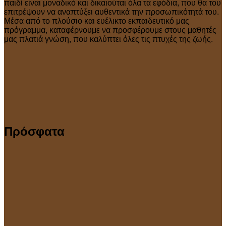
παιδί είναι μοναδικό και δικαιούται όλα τα εφόδια, που θα του
επιτρέψουν να αναπτύξει αυθεντικά την προσωπικότητά του.
Μέσα από το πλούσιο και ευέλικτο εκπαιδευτικό μας
πρόγραμμα, καταφέρνουμε να προσφέρουμε στους μαθητές
μας πλατιά γνώση, που καλύπτει όλες τις πτυχές της ζωής.
Πρόσφατα