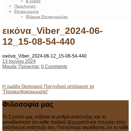
e-class
Περιήγηση
Επικοινωνία
Φόρμα Επικοινωνίας
εικόνα_Viber_2024-06-
12_15-08-54-440
εικόνα_Viber_2024-06-12_15-08-54-440
13 Ιουνίου 2024
Μικρός Πρίγκιπας
0 Comments
Post
Η ομάδα Θεατρικού Παιχνιδιού απόλαυσε τα
“Παραμυθοκαμώματα”
navigation
Φιλοσοφία μας
Το Σχολείο μας σέβεται το ρυθμό ανάπτυξης και τη
μοναδικότητά του κάθε παιδιού ξεχωριστά και στοχεύει στην
ολόπλευρη ανάπτυξη του. Πιστεύουμε ακράδαντα, ότι το κάθε