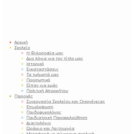
Αρχική
Σχολείο
Η Φιλοσοφία μας
Δυο λόγια για τον τίτλο μας
Ιστορικό
Εγκαταστάσεις
Τα τμήματά μας
Προσωπικό
Είπαν για εμάς
Πολιτική Απορρήτου
Παροχές
Συνεργασία Σχολείου και Οικογένειας
Επιμόρφωση
Παιδοψυχολόγος
Παιδιατρική Παρακολούθηση
Διαιτολόγιο
Ωράριο και Λειτουργία