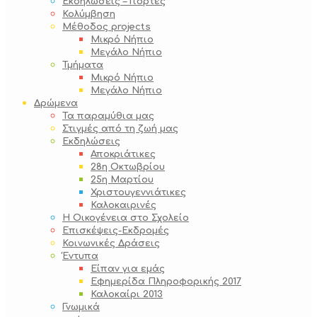
Εκδηλώσεις – Γιορτές
Κολύμβηση
Μέθοδος projects
Μικρό Νήπιο
Μεγάλο Νήπιο
Τμήματα
Μικρό Νήπιο
Μεγάλο Νήπιο
Δρώμενα
Τα παραμύθια μας
Στιγμές από τη ζωή μας
Εκδηλώσεις
Αποκριάτικες
28η Οκτωβρίου
25η Μαρτίου
Χριστουγεννιάτικες
Καλοκαιρινές
Η Οικογένεια στο Σχολείο
Επισκέψεις-Εκδρομές
Κοινωνικές Δράσεις
Έντυπα
Είπαν για εμάς
Εφημερίδα Πληροφορικής 2017
Καλοκαίρι 2013
Γνωμικά