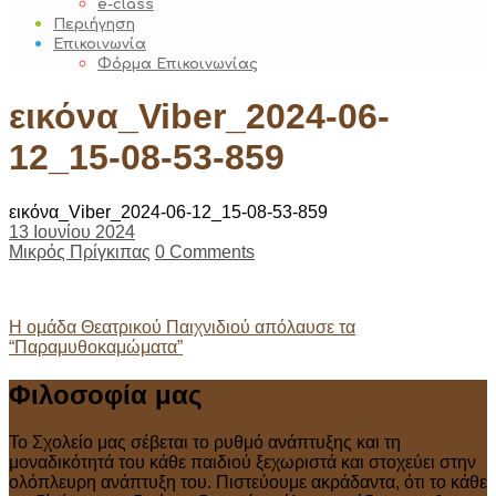
e-class
Περιήγηση
Επικοινωνία
Φόρμα Επικοινωνίας
εικόνα_Viber_2024-06-
12_15-08-53-859
εικόνα_Viber_2024-06-12_15-08-53-859
13 Ιουνίου 2024
Μικρός Πρίγκιπας
0 Comments
Post
Η ομάδα Θεατρικού Παιχνιδιού απόλαυσε τα
“Παραμυθοκαμώματα”
navigation
Φιλοσοφία μας
Το Σχολείο μας σέβεται το ρυθμό ανάπτυξης και τη
μοναδικότητά του κάθε παιδιού ξεχωριστά και στοχεύει στην
ολόπλευρη ανάπτυξη του. Πιστεύουμε ακράδαντα, ότι το κάθε