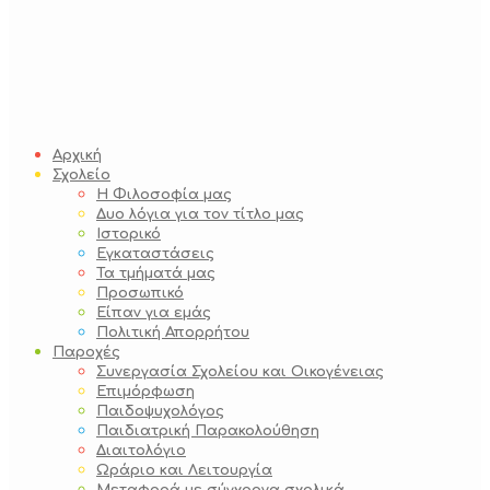
Αρχική
Σχολείο
Η Φιλοσοφία μας
Δυο λόγια για τον τίτλο μας
Ιστορικό
Εγκαταστάσεις
Τα τμήματά μας
Προσωπικό
Είπαν για εμάς
Πολιτική Απορρήτου
Παροχές
Συνεργασία Σχολείου και Οικογένειας
Επιμόρφωση
Παιδοψυχολόγος
Παιδιατρική Παρακολούθηση
Διαιτολόγιο
Ωράριο και Λειτουργία