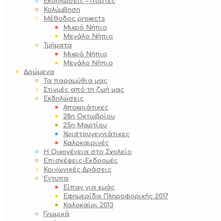
Εκδηλώσεις – Γιορτές
Κολύμβηση
Μέθοδος projects
Μικρό Νήπιο
Μεγάλο Νήπιο
Τμήματα
Μικρό Νήπιο
Μεγάλο Νήπιο
Δρώμενα
Τα παραμύθια μας
Στιγμές από τη ζωή μας
Εκδηλώσεις
Αποκριάτικες
28η Οκτωβρίου
25η Μαρτίου
Χριστουγεννιάτικες
Καλοκαιρινές
Η Οικογένεια στο Σχολείο
Επισκέψεις-Εκδρομές
Κοινωνικές Δράσεις
Έντυπα
Είπαν για εμάς
Εφημερίδα Πληροφορικής 2017
Καλοκαίρι 2013
Γνωμικά