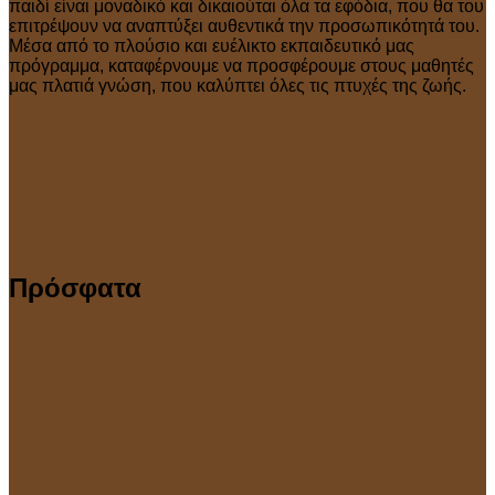
παιδί είναι μοναδικό και δικαιούται όλα τα εφόδια, που θα του
επιτρέψουν να αναπτύξει αυθεντικά την προσωπικότητά του.
Μέσα από το πλούσιο και ευέλικτο εκπαιδευτικό μας
πρόγραμμα, καταφέρνουμε να προσφέρουμε στους μαθητές
μας πλατιά γνώση, που καλύπτει όλες τις πτυχές της ζωής.
Πρόσφατα