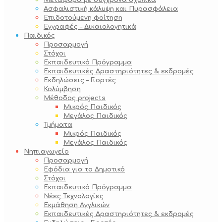
Μεταφορά με σύγχρονα σχολικά
Ασφαλιστική κάλυψη και Πυρασφάλεια
Επιδοτούμενη φοίτηση
Εγγραφές – Δικαιολογητικά
Παιδικός
Προσαρμογή
Στόχοι
Εκπαιδευτικό Πρόγραμμα
Εκπαιδευτικές Δραστηριότητες & εκδρομές
Εκδηλώσεις – Γιορτές
Κολύμβηση
Μέθοδος projects
Μικρός Παιδικός
Μεγάλος Παιδικός
Τμήματα
Μικρός Παιδικός
Μεγάλος Παιδικός
Νηπιαγωγείο
Προσαρμογή
Εφόδια για το Δημοτικό
Στόχοι
Εκπαιδευτικό Πρόγραμμα
Νέες Τεχνολογίες
Εκμάθηση Αγγλικών
Εκπαιδευτικές Δραστηριότητες & εκδρομές