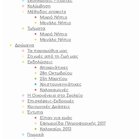
Εκδηλώσεις – Γιορτές
Κολύμβηση
Μέθοδος projects
Μικρό Νήπιο
Μεγάλο Νήπιο
Τμήματα
Μικρό Νήπιο
Μεγάλο Νήπιο
Δρώμενα
Τα παραμύθια μας
Στιγμές από τη ζωή μας
Εκδηλώσεις
Αποκριάτικες
28η Οκτωβρίου
25η Μαρτίου
Χριστουγεννιάτικες
Καλοκαιρινές
Η Οικογένεια στο Σχολείο
Επισκέψεις-Εκδρομές
Κοινωνικές Δράσεις
Έντυπα
Είπαν για εμάς
Εφημερίδα Πληροφορικής 2017
Καλοκαίρι 2013
Γνωμικά