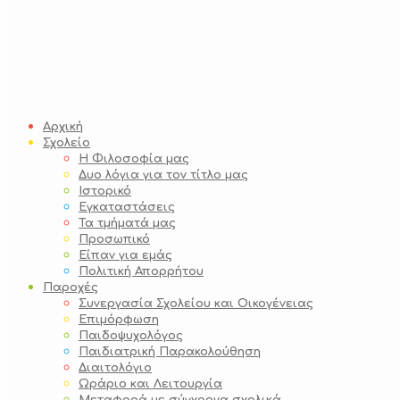
Αρχική
Σχολείο
Η Φιλοσοφία μας
Δυο λόγια για τον τίτλο μας
Ιστορικό
Εγκαταστάσεις
Τα τμήματά μας
Προσωπικό
Είπαν για εμάς
Πολιτική Απορρήτου
Παροχές
Συνεργασία Σχολείου και Οικογένειας
Επιμόρφωση
Παιδοψυχολόγος
Παιδιατρική Παρακολούθηση
Διαιτολόγιο
Ωράριο και Λειτουργία