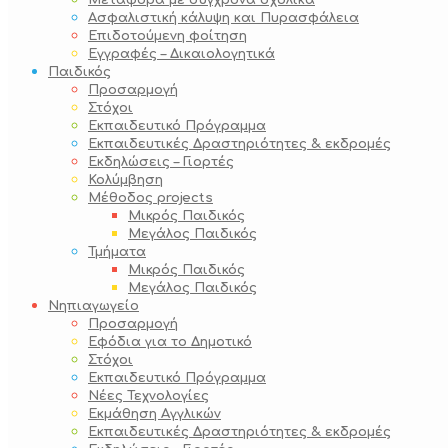
Μεταφορά με σύγχρονα σχολικά
Ασφαλιστική κάλυψη και Πυρασφάλεια
Επιδοτούμενη φοίτηση
Εγγραφές – Δικαιολογητικά
Παιδικός
Προσαρμογή
Στόχοι
Εκπαιδευτικό Πρόγραμμα
Εκπαιδευτικές Δραστηριότητες & εκδρομές
Εκδηλώσεις – Γιορτές
Κολύμβηση
Μέθοδος projects
Μικρός Παιδικός
Μεγάλος Παιδικός
Τμήματα
Μικρός Παιδικός
Μεγάλος Παιδικός
Νηπιαγωγείο
Προσαρμογή
Εφόδια για το Δημοτικό
Στόχοι
Εκπαιδευτικό Πρόγραμμα
Νέες Τεχνολογίες
Εκμάθηση Αγγλικών
Εκπαιδευτικές Δραστηριότητες & εκδρομές