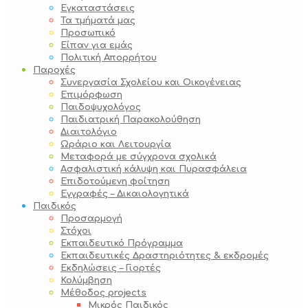
Εγκαταστάσεις
Τα τμήματά μας
Προσωπικό
Είπαν για εμάς
Πολιτική Απορρήτου
Παροχές
Συνεργασία Σχολείου και Οικογένειας
Επιμόρφωση
Παιδοψυχολόγος
Παιδιατρική Παρακολούθηση
Διαιτολόγιο
Ωράριο και Λειτουργία
Μεταφορά με σύγχρονα σχολικά
Ασφαλιστική κάλυψη και Πυρασφάλεια
Επιδοτούμενη φοίτηση
Εγγραφές – Δικαιολογητικά
Παιδικός
Προσαρμογή
Στόχοι
Εκπαιδευτικό Πρόγραμμα
Εκπαιδευτικές Δραστηριότητες & εκδρομές
Εκδηλώσεις – Γιορτές
Κολύμβηση
Μέθοδος projects
Μικρός Παιδικός