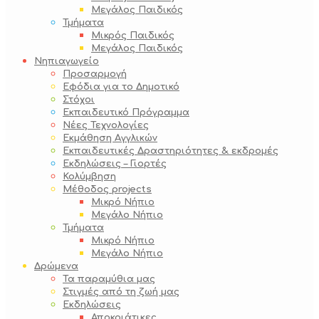
Μεγάλος Παιδικός
Τμήματα
Μικρός Παιδικός
Μεγάλος Παιδικός
Νηπιαγωγείο
Προσαρμογή
Εφόδια για το Δημοτικό
Στόχοι
Εκπαιδευτικό Πρόγραμμα
Νέες Τεχνολογίες
Εκμάθηση Αγγλικών
Εκπαιδευτικές Δραστηριότητες & εκδρομές
Εκδηλώσεις – Γιορτές
Κολύμβηση
Μέθοδος projects
Μικρό Νήπιο
Μεγάλο Νήπιο
Τμήματα
Μικρό Νήπιο
Μεγάλο Νήπιο
Δρώμενα
Τα παραμύθια μας
Στιγμές από τη ζωή μας
Εκδηλώσεις
Αποκριάτικες