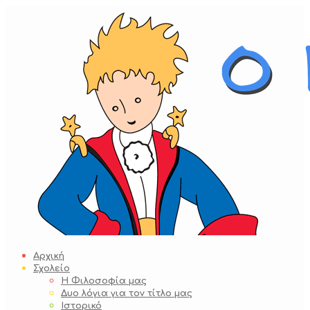
Skip
to
content
Αρχική
Σχολείο
Η Φιλοσοφία μας
Δυο λόγια για τον τίτλο μας
Ιστορικό