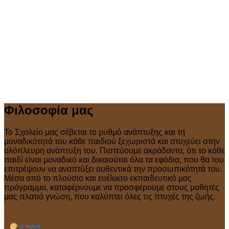
Φιλοσοφία μας
Το Σχολείο μας σέβεται το ρυθμό ανάπτυξης και τη
μοναδικότητά του κάθε παιδιού ξεχωριστά και στοχεύει στην
ολόπλευρη ανάπτυξη του. Πιστεύουμε ακράδαντα, ότι το κάθε
παιδί είναι μοναδικό και δικαιούται όλα τα εφόδια, που θα του
επιτρέψουν να αναπτύξει αυθεντικά την προσωπικότητά του.
Μέσα από το πλούσιο και ευέλικτο εκπαιδευτικό μας
πρόγραμμα, καταφέρνουμε να προσφέρουμε στους μαθητές
μας πλατιά γνώση, που καλύπτει όλες τις πτυχές της ζωής.