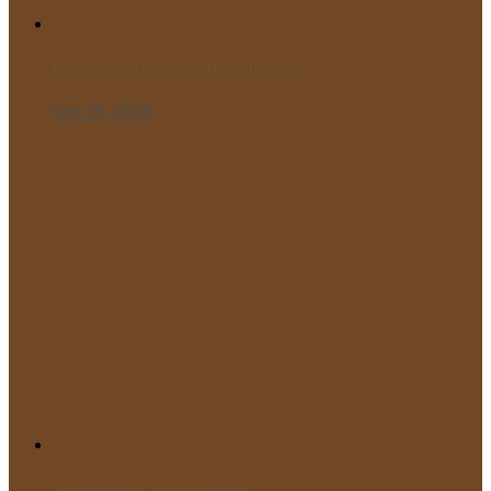
Παρελαύνουν οι μαθητές του Μικρού Πρίγκιπα!
Οκτ 25, 2025
“Ανοιχτό Μάθημα” στο Κολυμβητήριο!