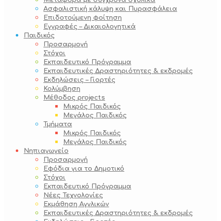
Μεταφορά με σύγχρονα σχολικά
Ασφαλιστική κάλυψη και Πυρασφάλεια
Επιδοτούμενη φοίτηση
Εγγραφές – Δικαιολογητικά
Παιδικός
Προσαρμογή
Στόχοι
Εκπαιδευτικό Πρόγραμμα
Εκπαιδευτικές Δραστηριότητες & εκδρομές
Εκδηλώσεις – Γιορτές
Κολύμβηση
Μέθοδος projects
Μικρός Παιδικός
Μεγάλος Παιδικός
Τμήματα
Μικρός Παιδικός
Μεγάλος Παιδικός
Νηπιαγωγείο
Προσαρμογή
Εφόδια για το Δημοτικό
Στόχοι
Εκπαιδευτικό Πρόγραμμα
Νέες Τεχνολογίες
Εκμάθηση Αγγλικών
Εκπαιδευτικές Δραστηριότητες & εκδρομές