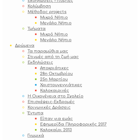
Εκδηλώσεις – Γιορτές
Κολύμβηση
Μέθοδος projects
Μικρό Νήπιο
Μεγάλο Νήπιο
Τμήματα
Μικρό Νήπιο
Μεγάλο Νήπιο
Δρώμενα
Τα παραμύθια μας
Στιγμές από τη ζωή μας
Εκδηλώσεις
Αποκριάτικες
28η Οκτωβρίου
25η Μαρτίου
Χριστουγεννιάτικες
Καλοκαιρινές
Η Οικογένεια στο Σχολείο
Επισκέψεις-Εκδρομές
Κοινωνικές Δράσεις
Έντυπα
Είπαν για εμάς
Εφημερίδα Πληροφορικής 2017
Καλοκαίρι 2013
Γνωμικά