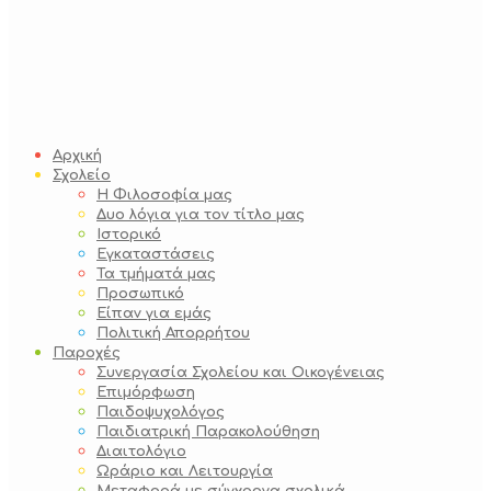
Αρχική
Σχολείο
Η Φιλοσοφία μας
Δυο λόγια για τον τίτλο μας
Ιστορικό
Εγκαταστάσεις
Τα τμήματά μας
Προσωπικό
Είπαν για εμάς
Πολιτική Απορρήτου
Παροχές
Συνεργασία Σχολείου και Οικογένειας
Επιμόρφωση
Παιδοψυχολόγος
Παιδιατρική Παρακολούθηση
Διαιτολόγιο
Ωράριο και Λειτουργία