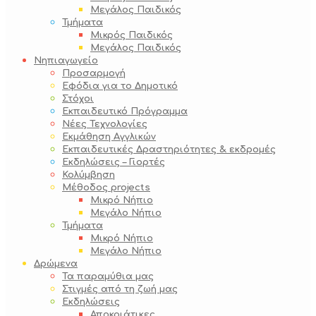
Μεγάλος Παιδικός
Τμήματα
Μικρός Παιδικός
Μεγάλος Παιδικός
Νηπιαγωγείο
Προσαρμογή
Εφόδια για το Δημοτικό
Στόχοι
Εκπαιδευτικό Πρόγραμμα
Νέες Τεχνολογίες
Εκμάθηση Αγγλικών
Εκπαιδευτικές Δραστηριότητες & εκδρομές
Εκδηλώσεις – Γιορτές
Κολύμβηση
Μέθοδος projects
Μικρό Νήπιο
Μεγάλο Νήπιο
Τμήματα
Μικρό Νήπιο
Μεγάλο Νήπιο
Δρώμενα
Τα παραμύθια μας
Στιγμές από τη ζωή μας
Εκδηλώσεις
Αποκριάτικες