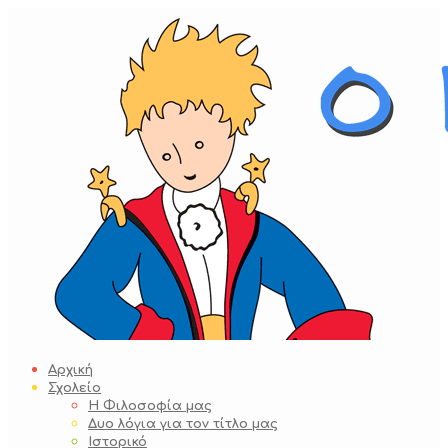
Skip
to
content
Αρχική
Σχολείο
Η Φιλοσοφία μας
Δυο λόγια για τον τίτλο μας
Ιστορικό