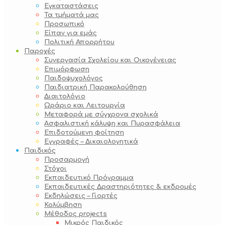
Εγκαταστάσεις
Τα τμήματά μας
Προσωπικό
Είπαν για εμάς
Πολιτική Απορρήτου
Παροχές
Συνεργασία Σχολείου και Οικογένειας
Επιμόρφωση
Παιδοψυχολόγος
Παιδιατρική Παρακολούθηση
Διαιτολόγιο
Ωράριο και Λειτουργία
Μεταφορά με σύγχρονα σχολικά
Ασφαλιστική κάλυψη και Πυρασφάλεια
Επιδοτούμενη φοίτηση
Εγγραφές – Δικαιολογητικά
Παιδικός
Προσαρμογή
Στόχοι
Εκπαιδευτικό Πρόγραμμα
Εκπαιδευτικές Δραστηριότητες & εκδρομές
Εκδηλώσεις – Γιορτές
Κολύμβηση
Μέθοδος projects
Μικρός Παιδικός