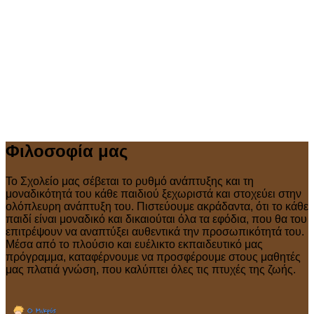
Φιλοσοφία μας
Το Σχολείο μας σέβεται το ρυθμό ανάπτυξης και τη
μοναδικότητά του κάθε παιδιού ξεχωριστά και στοχεύει στην
ολόπλευρη ανάπτυξη του. Πιστεύουμε ακράδαντα, ότι το κάθε
παιδί είναι μοναδικό και δικαιούται όλα τα εφόδια, που θα του
επιτρέψουν να αναπτύξει αυθεντικά την προσωπικότητά του.
Μέσα από το πλούσιο και ευέλικτο εκπαιδευτικό μας
πρόγραμμα, καταφέρνουμε να προσφέρουμε στους μαθητές
μας πλατιά γνώση, που καλύπτει όλες τις πτυχές της ζωής.