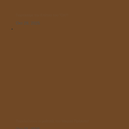
Γιορτάσαμε την Επέτειο του “ΌΧΙ”!
Οκτ 28, 2025
Παρελαύνουν οι μαθητές του Μικρού Πρίγκιπα!