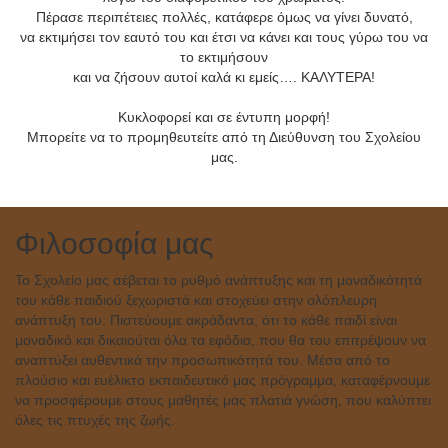
Πέρασε περιπέτειες πολλές, κατάφερε όμως να γίνει δυνατό,
να εκτιμήσει τον εαυτό του και έτσι να κάνει και τους γύρω του να
το εκτιμήσουν
και να ζήσουν αυτοί καλά κι εμείς…. ΚΑΛΥΤΕΡΑ!
Κυκλοφορεί και σε έντυπη μορφή!
Μπορείτε να το προμηθευτείτε
από τη Διεύθυνση του Σχολείου
μας.
Φιλοσοφία μας
Το Σχολείο μας σέβεται το ρυθμό ανάπτυξης και τη μοναδικότητά
του κάθε παιδιού ξεχωριστά και στοχεύει στην ολόπλευρη
ανάπτυξη του. Πιστεύουμε ακράδαντα, ότι το κάθε παιδί είναι
μοναδικό και δικαιούται όλα τα εφόδια, που θα του επιτρέψουν να
αναπτύξει αυθεντικά την προσωπικότητά του. Μέσα από το
πλούσιο και ευέλικτο εκπαιδευτικό μας πρόγραμμα, καταφέρνουμε
να προσφέρουμε στους μαθητές μας πλατιά γνώση, που καλύπτει
όλες τις πτυχές της ζωής.