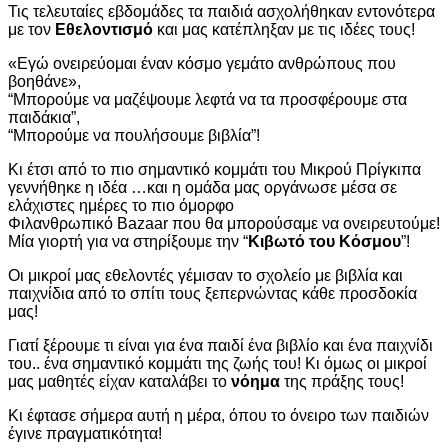
Τις τελευταίες εβδομάδες τα παιδιά ασχολήθηκαν εντονότερα
με τον
Εθελοντισμό
και μας κατέπληξαν με τις ιδέες τους!
«Εγώ ονειρεύομαι έναν κόσμο γεμάτο ανθρώπους που
βοηθάνε»,
“Μπορούμε να μαζέψουμε λεφτά να τα προσφέρουμε στα
παιδάκια”,
“Μπορούμε να πουλήσουμε βιβλία”!
Κι έτσι από το πιο σημαντικό κομμάτι του Μικρού Πρίγκιπα
γεννήθηκε η ιδέα …και η ομάδα μας οργάνωσε μέσα σε
ελάχιστες ημέρες το πιο όμορφο
Φιλανθρωπικό Bazaar που θα μπορούσαμε να ονειρευτούμε!
Μία γιορτή για να στηρίξουμε την “
Κιβωτό του Κόσμου
”!
Οι μικροί μας εθελοντές γέμισαν το σχολείο με βιβλία και
παιχνίδια από το σπίτι τους ξεπερνώντας κάθε προσδοκία
μας!
Γιατί ξέρουμε τι είναι για ένα παιδί ένα βιβλίο και ένα παιχνίδι
του.. ένα σημαντικό κομμάτι της ζωής του! Κι όμως οι μικροί
μας μαθητές είχαν καταλάβει το
νόημα
της πράξης τους!
Κι έφτασε σήμερα αυτή η μέρα, όπου το όνειρο των παιδιών
έγινε πραγματικότητα!