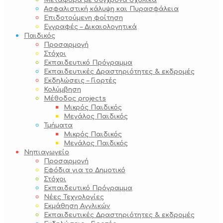
Μεταφορά με σύγχρονα σχολικά
Ασφαλιστική κάλυψη και Πυρασφάλεια
Επιδοτούμενη φοίτηση
Εγγραφές – Δικαιολογητικά
Παιδικός
Προσαρμογή
Στόχοι
Εκπαιδευτικό Πρόγραμμα
Εκπαιδευτικές Δραστηριότητες & εκδρομές
Εκδηλώσεις – Γιορτές
Κολύμβηση
Μέθοδος projects
Μικρός Παιδικός
Μεγάλος Παιδικός
Τμήματα
Μικρός Παιδικός
Μεγάλος Παιδικός
Νηπιαγωγείο
Προσαρμογή
Εφόδια για το Δημοτικό
Στόχοι
Εκπαιδευτικό Πρόγραμμα
Νέες Τεχνολογίες
Εκμάθηση Αγγλικών
Εκπαιδευτικές Δραστηριότητες & εκδρομές