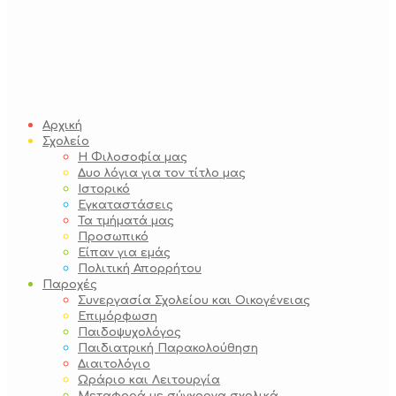
Αρχική
Σχολείο
Η Φιλοσοφία μας
Δυο λόγια για τον τίτλο μας
Ιστορικό
Εγκαταστάσεις
Τα τμήματά μας
Προσωπικό
Είπαν για εμάς
Πολιτική Απορρήτου
Παροχές
Συνεργασία Σχολείου και Οικογένειας
Επιμόρφωση
Παιδοψυχολόγος
Παιδιατρική Παρακολούθηση
Διαιτολόγιο
Ωράριο και Λειτουργία