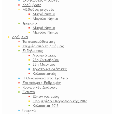
Εκδηλώσεις – Γιορτές
Κολύμβηση
Μέθοδος projects
Μικρό Νήπιο
Μεγάλο Νήπιο
Τμήματα
Μικρό Νήπιο
Μεγάλο Νήπιο
Δρώμενα
Τα παραμύθια μας
Στιγμές από τη ζωή μας
Εκδηλώσεις
Αποκριάτικες
28η Οκτωβρίου
25η Μαρτίου
Χριστουγεννιάτικες
Καλοκαιρινές
Η Οικογένεια στο Σχολείο
Επισκέψεις-Εκδρομές
Κοινωνικές Δράσεις
Έντυπα
Είπαν για εμάς
Εφημερίδα Πληροφορικής 2017
Καλοκαίρι 2013
Γνωμικά