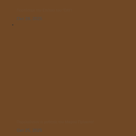
Γιορτάσαμε την Επέτειο του “ΌΧΙ”!
Οκτ 28, 2025
Παρελαύνουν οι μαθητές του Μικρού Πρίγκιπα!
Οκτ 25, 2025