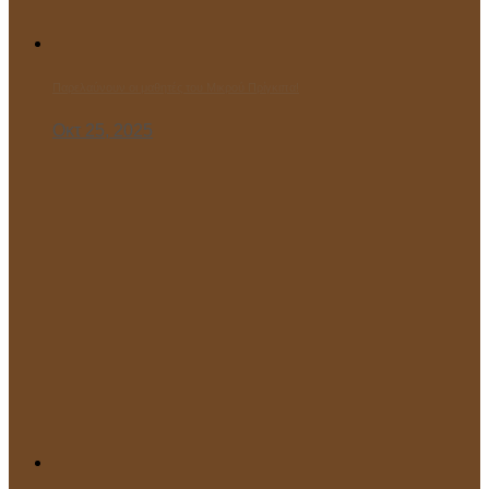
Παρελαύνουν οι μαθητές του Μικρού Πρίγκιπα!
Οκτ 25, 2025