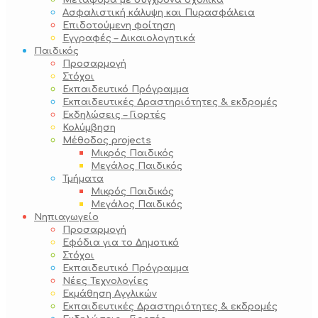
Μεταφορά με σύγχρονα σχολικά
Ασφαλιστική κάλυψη και Πυρασφάλεια
Επιδοτούμενη φοίτηση
Εγγραφές – Δικαιολογητικά
Παιδικός
Προσαρμογή
Στόχοι
Εκπαιδευτικό Πρόγραμμα
Εκπαιδευτικές Δραστηριότητες & εκδρομές
Εκδηλώσεις – Γιορτές
Κολύμβηση
Μέθοδος projects
Μικρός Παιδικός
Μεγάλος Παιδικός
Τμήματα
Μικρός Παιδικός
Μεγάλος Παιδικός
Νηπιαγωγείο
Προσαρμογή
Εφόδια για το Δημοτικό
Στόχοι
Εκπαιδευτικό Πρόγραμμα
Νέες Τεχνολογίες
Εκμάθηση Αγγλικών
Εκπαιδευτικές Δραστηριότητες & εκδρομές