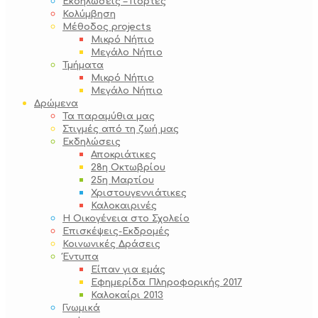
Εκδηλώσεις – Γιορτές
Κολύμβηση
Μέθοδος projects
Μικρό Νήπιο
Μεγάλο Νήπιο
Τμήματα
Μικρό Νήπιο
Μεγάλο Νήπιο
Δρώμενα
Τα παραμύθια μας
Στιγμές από τη ζωή μας
Εκδηλώσεις
Αποκριάτικες
28η Οκτωβρίου
25η Μαρτίου
Χριστουγεννιάτικες
Καλοκαιρινές
Η Οικογένεια στο Σχολείο
Επισκέψεις-Εκδρομές
Κοινωνικές Δράσεις
Έντυπα
Είπαν για εμάς
Εφημερίδα Πληροφορικής 2017
Καλοκαίρι 2013
Γνωμικά