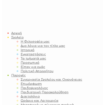
Αρχική
Σχολείο
Η Φιλοσοφία μας
Δυο λόγια για τον τίτλο μας
Ιστορικό
Εγκαταστάσεις
Τα τμήματά μας
Προσωπικό
Είπαν για εμάς
Πολιτική Απορρήτου
Παροχές
Συνεργασία Σχολείου και Οικογένειας
Επιμόρφωση
Παιδοψυχολόγος
Παιδιατρική Παρακολούθηση
Διαιτολόγιο
Ωράριο και Λειτουργία