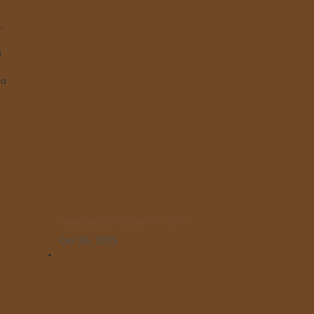
,
ά
να
Γιορτάσαμε την Επέτειο του “ΌΧΙ”!
Οκτ 28, 2025