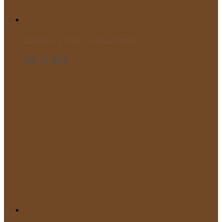
Παρελαύνουν οι μαθητές του Μικρού Πρίγκιπα!
Οκτ 25, 2025