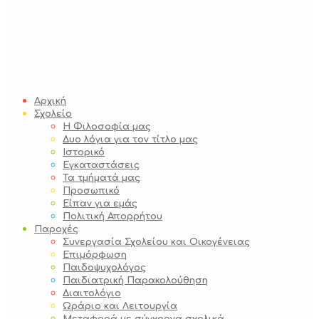
Αρχική
Σχολείο
Η Φιλοσοφία μας
Δυο λόγια για τον τίτλο μας
Ιστορικό
Εγκαταστάσεις
Τα τμήματά μας
Προσωπικό
Είπαν για εμάς
Πολιτική Απορρήτου
Παροχές
Συνεργασία Σχολείου και Οικογένειας
Επιμόρφωση
Παιδοψυχολόγος
Παιδιατρική Παρακολούθηση
Διαιτολόγιο
Ωράριο και Λειτουργία