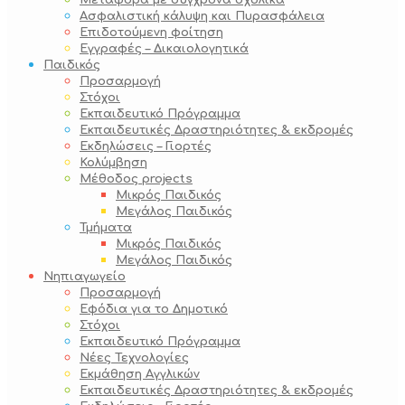
Μεταφορά με σύγχρονα σχολικά
Ασφαλιστική κάλυψη και Πυρασφάλεια
Επιδοτούμενη φοίτηση
Εγγραφές – Δικαιολογητικά
Παιδικός
Προσαρμογή
Στόχοι
Εκπαιδευτικό Πρόγραμμα
Εκπαιδευτικές Δραστηριότητες & εκδρομές
Εκδηλώσεις – Γιορτές
Κολύμβηση
Μέθοδος projects
Μικρός Παιδικός
Μεγάλος Παιδικός
Τμήματα
Μικρός Παιδικός
Μεγάλος Παιδικός
Νηπιαγωγείο
Προσαρμογή
Εφόδια για το Δημοτικό
Στόχοι
Εκπαιδευτικό Πρόγραμμα
Νέες Τεχνολογίες
Εκμάθηση Αγγλικών
Εκπαιδευτικές Δραστηριότητες & εκδρομές