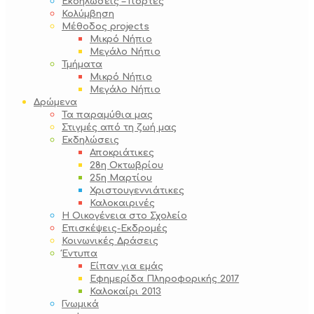
Εκδηλώσεις – Γιορτές
Κολύμβηση
Μέθοδος projects
Μικρό Νήπιο
Μεγάλο Νήπιο
Τμήματα
Μικρό Νήπιο
Μεγάλο Νήπιο
Δρώμενα
Τα παραμύθια μας
Στιγμές από τη ζωή μας
Εκδηλώσεις
Αποκριάτικες
28η Οκτωβρίου
25η Μαρτίου
Χριστουγεννιάτικες
Καλοκαιρινές
Η Οικογένεια στο Σχολείο
Επισκέψεις-Εκδρομές
Κοινωνικές Δράσεις
Έντυπα
Είπαν για εμάς
Εφημερίδα Πληροφορικής 2017
Καλοκαίρι 2013
Γνωμικά