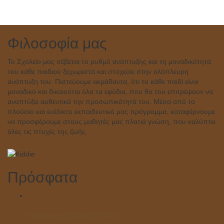
Φιλοσοφία μας
Το Σχολείο μας σέβεται το ρυθμό ανάπτυξης και τη μοναδικότητά
του κάθε παιδιού ξεχωριστά και στοχεύει στην ολόπλευρη
ανάπτυξη του. Πιστεύουμε ακράδαντα, ότι το κάθε παιδί είναι
μοναδικό και δικαιούται όλα τα εφόδια, που θα του επιτρέψουν να
αναπτύξει αυθεντικά την προσωπικότητά του. Μέσα από το
πλούσιο και ευέλικτο εκπαιδευτικό μας πρόγραμμα, καταφέρνουμε
να προσφέρουμε στους μαθητές μας πλατιά γνώση, που καλύπτει
όλες τις πτυχές της ζωής.
Πρόσφατα
Γιορτάσαμε την Επέτειο του “ΌΧΙ”!