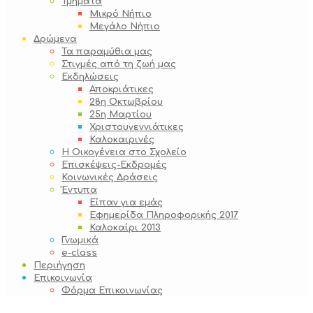
Τμήματα
Μικρό Νήπιο
Μεγάλο Νήπιο
Δρώμενα
Τα παραμύθια μας
Στιγμές από τη ζωή μας
Εκδηλώσεις
Αποκριάτικες
28η Οκτωβρίου
25η Μαρτίου
Χριστουγεννιάτικες
Καλοκαιρινές
Η Οικογένεια στο Σχολείο
Επισκέψεις-Εκδρομές
Κοινωνικές Δράσεις
Έντυπα
Είπαν για εμάς
Εφημερίδα Πληροφορικής 2017
Καλοκαίρι 2013
Γνωμικά
e-class
Περιήγηση
Επικοινωνία
Φόρμα Επικοινωνίας