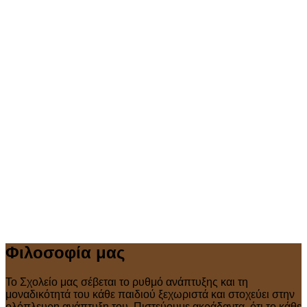
Φιλοσοφία μας
Το Σχολείο μας σέβεται το ρυθμό ανάπτυξης και τη
μοναδικότητά του κάθε παιδιού ξεχωριστά και στοχεύει στην
ολόπλευρη ανάπτυξη του. Πιστεύουμε ακράδαντα, ότι το κάθε