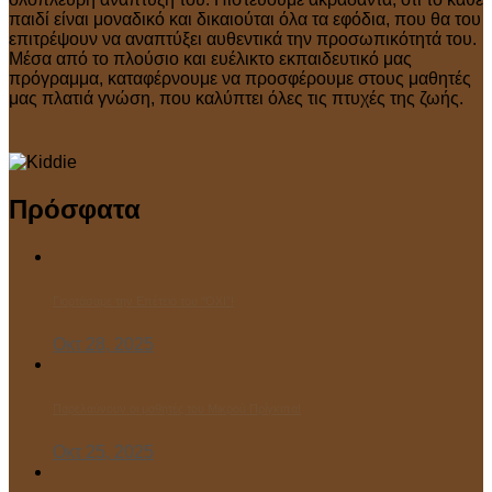
παιδί είναι μοναδικό και δικαιούται όλα τα εφόδια, που θα του
επιτρέψουν να αναπτύξει αυθεντικά την προσωπικότητά του.
Μέσα από το πλούσιο και ευέλικτο εκπαιδευτικό μας
πρόγραμμα, καταφέρνουμε να προσφέρουμε στους μαθητές
μας πλατιά γνώση, που καλύπτει όλες τις πτυχές της ζωής.
Πρόσφατα
Γιορτάσαμε την Επέτειο του “ΌΧΙ”!
Οκτ 28, 2025
Παρελαύνουν οι μαθητές του Μικρού Πρίγκιπα!
Οκτ 25, 2025