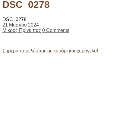
DSC_0278
DSC_0278
21 Μαρτίου 2024
Μικρός Πρίγκιπας
0 Comments
Post
Σήμερα παρελάσαμε με καμάρι και χαμόγελο!
navigation