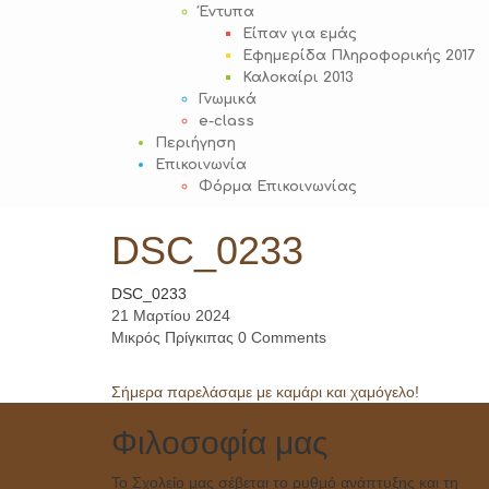
Έντυπα
Είπαν για εμάς
Εφημερίδα Πληροφορικής 2017
Καλοκαίρι 2013
Γνωμικά
e-class
Περιήγηση
Επικοινωνία
Φόρμα Επικοινωνίας
DSC_0233
DSC_0233
21 Μαρτίου 2024
Μικρός Πρίγκιπας
0 Comments
Post
Σήμερα παρελάσαμε με καμάρι και χαμόγελο!
navigation
Φιλοσοφία μας
Το Σχολείο μας σέβεται το ρυθμό ανάπτυξης και τη