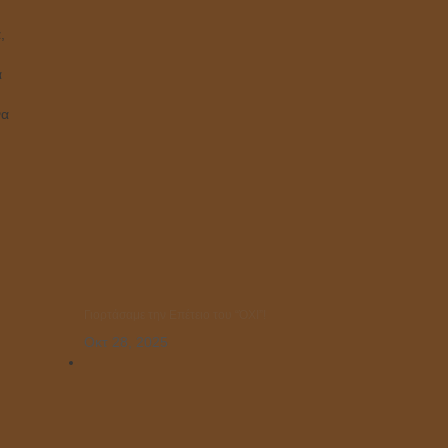
,
ά
να
Γιορτάσαμε την Επέτειο του “ΌΧΙ”!
Οκτ 28, 2025