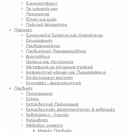
Εγκαταστάσεις
Τα τμήματά μας
Προσωπικό
Είπαν για εμάς
Πολιτική Απορρήτου
Παροχές
Συνεργασία Σχολείου και Οικογένειας
Επιμόρφωση
Παιδοψυχολόγος
Παιδιατρική Παρακολούθηση
Διαιτολόγιο
Ωράριο και Λειτουργία
Μεταφορά με σύγχρονα σχολικά
Ασφαλιστική κάλυψη και Πυρασφάλεια
Επιδοτούμενη φοίτηση
Εγγραφές – Δικαιολογητικά
Παιδικός
Προσαρμογή
Στόχοι
Εκπαιδευτικό Πρόγραμμα
Εκπαιδευτικές Δραστηριότητες & εκδρομές
Εκδηλώσεις – Γιορτές
Κολύμβηση
Μέθοδος projects
Μικρός Παιδικός