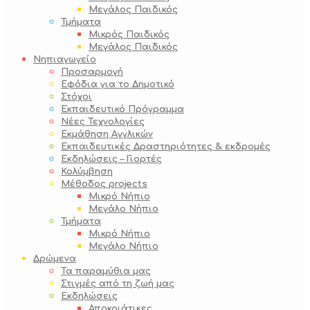
Μεγάλος Παιδικός
Τμήματα
Μικρός Παιδικός
Μεγάλος Παιδικός
Νηπιαγωγείο
Προσαρμογή
Εφόδια για το Δημοτικό
Στόχοι
Εκπαιδευτικό Πρόγραμμα
Νέες Τεχνολογίες
Εκμάθηση Αγγλικών
Εκπαιδευτικές Δραστηριότητες & εκδρομές
Εκδηλώσεις – Γιορτές
Κολύμβηση
Μέθοδος projects
Μικρό Νήπιο
Μεγάλο Νήπιο
Τμήματα
Μικρό Νήπιο
Μεγάλο Νήπιο
Δρώμενα
Τα παραμύθια μας
Στιγμές από τη ζωή μας
Εκδηλώσεις
Αποκριάτικες