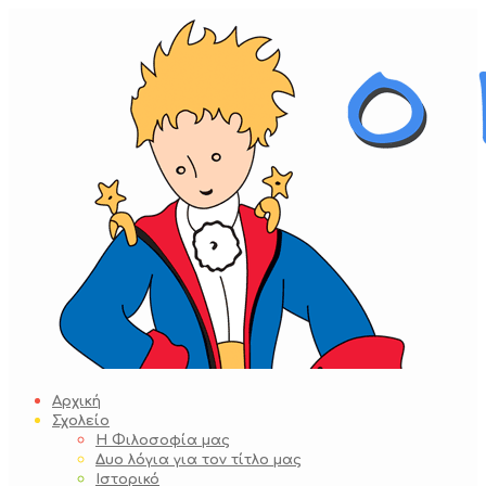
Skip
to
content
Αρχική
Σχολείο
Η Φιλοσοφία μας
Δυο λόγια για τον τίτλο μας
Ιστορικό