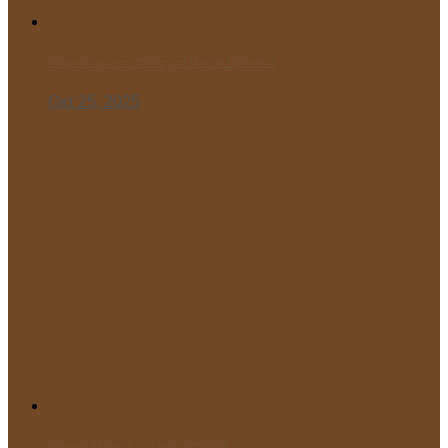
Παρελαύνουν οι μαθητές του Μικρού Πρίγκιπα!
Οκτ 25, 2025
“Ανοιχτό Μάθημα” στο Κολυμβητήριο!