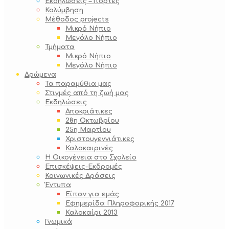
Εκδηλώσεις – Γιορτές
Κολύμβηση
Μέθοδος projects
Μικρό Νήπιο
Μεγάλο Νήπιο
Τμήματα
Μικρό Νήπιο
Μεγάλο Νήπιο
Δρώμενα
Τα παραμύθια μας
Στιγμές από τη ζωή μας
Εκδηλώσεις
Αποκριάτικες
28η Οκτωβρίου
25η Μαρτίου
Χριστουγεννιάτικες
Καλοκαιρινές
Η Οικογένεια στο Σχολείο
Επισκέψεις-Εκδρομές
Κοινωνικές Δράσεις
Έντυπα
Είπαν για εμάς
Εφημερίδα Πληροφορικής 2017
Καλοκαίρι 2013
Γνωμικά