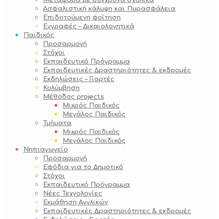
Μεταφορά με σύγχρονα σχολικά
Ασφαλιστική κάλυψη και Πυρασφάλεια
Επιδοτούμενη φοίτηση
Εγγραφές – Δικαιολογητικά
Παιδικός
Προσαρμογή
Στόχοι
Εκπαιδευτικό Πρόγραμμα
Εκπαιδευτικές Δραστηριότητες & εκδρομές
Εκδηλώσεις – Γιορτές
Κολύμβηση
Μέθοδος projects
Μικρός Παιδικός
Μεγάλος Παιδικός
Τμήματα
Μικρός Παιδικός
Μεγάλος Παιδικός
Νηπιαγωγείο
Προσαρμογή
Εφόδια για το Δημοτικό
Στόχοι
Εκπαιδευτικό Πρόγραμμα
Νέες Τεχνολογίες
Εκμάθηση Αγγλικών
Εκπαιδευτικές Δραστηριότητες & εκδρομές