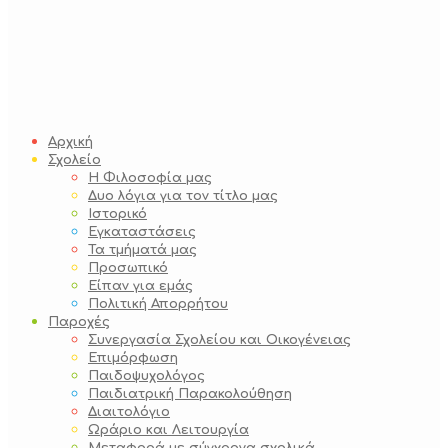
Αρχική
Σχολείο
Η Φιλοσοφία μας
Δυο λόγια για τον τίτλο μας
Ιστορικό
Εγκαταστάσεις
Τα τμήματά μας
Προσωπικό
Είπαν για εμάς
Πολιτική Απορρήτου
Παροχές
Συνεργασία Σχολείου και Οικογένειας
Επιμόρφωση
Παιδοψυχολόγος
Παιδιατρική Παρακολούθηση
Διαιτολόγιο
Ωράριο και Λειτουργία