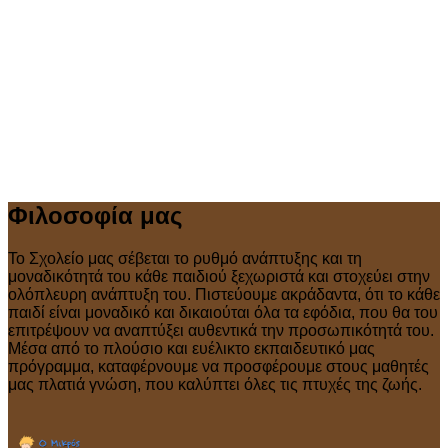
Φιλοσοφία μας
Το Σχολείο μας σέβεται το ρυθμό ανάπτυξης και τη
μοναδικότητά του κάθε παιδιού ξεχωριστά και στοχεύει στην
ολόπλευρη ανάπτυξη του. Πιστεύουμε ακράδαντα, ότι το κάθε
παιδί είναι μοναδικό και δικαιούται όλα τα εφόδια, που θα του
επιτρέψουν να αναπτύξει αυθεντικά την προσωπικότητά του.
Μέσα από το πλούσιο και ευέλικτο εκπαιδευτικό μας
πρόγραμμα, καταφέρνουμε να προσφέρουμε στους μαθητές
μας πλατιά γνώση, που καλύπτει όλες τις πτυχές της ζωής.