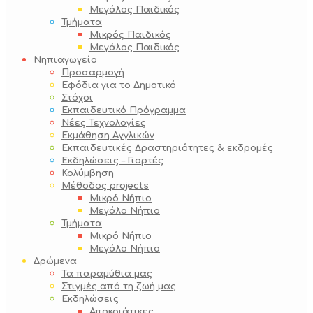
Μεγάλος Παιδικός
Τμήματα
Μικρός Παιδικός
Μεγάλος Παιδικός
Νηπιαγωγείο
Προσαρμογή
Εφόδια για το Δημοτικό
Στόχοι
Εκπαιδευτικό Πρόγραμμα
Νέες Τεχνολογίες
Εκμάθηση Αγγλικών
Εκπαιδευτικές Δραστηριότητες & εκδρομές
Εκδηλώσεις – Γιορτές
Κολύμβηση
Μέθοδος projects
Μικρό Νήπιο
Μεγάλο Νήπιο
Τμήματα
Μικρό Νήπιο
Μεγάλο Νήπιο
Δρώμενα
Τα παραμύθια μας
Στιγμές από τη ζωή μας
Εκδηλώσεις
Αποκριάτικες