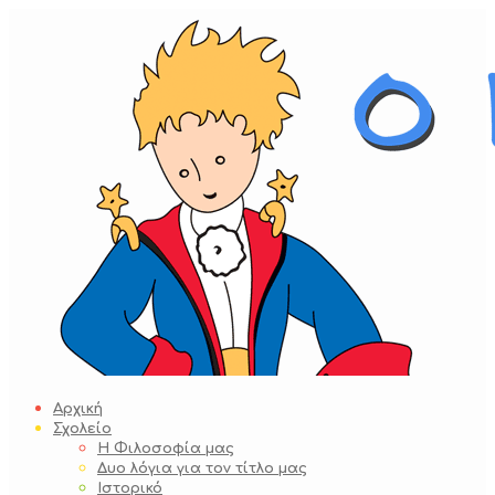
Skip
to
content
Αρχική
Σχολείο
Η Φιλοσοφία μας
Δυο λόγια για τον τίτλο μας
Ιστορικό