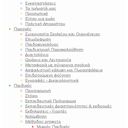
Εγκαταστάσεις
Τα τμήματά μας
Προσωπικό
Είπαν για εμάς
Πολιτική Απορρήτου
Παροχές
Συνεργασία Σχολείου και Οικογένειας
Επιμόρφωση
Παιδοψυχολόγος
Παιδιατρική Παρακολούθηση
Διαιτολόγιο
Ωράριο και Λειτουργία
Μεταφορά με σύγχρονα σχολικά
Ασφαλιστική κάλυψη και Πυρασφάλεια
Επιδοτούμενη φοίτηση
Εγγραφές – Δικαιολογητικά
Παιδικός
Προσαρμογή
Στόχοι
Εκπαιδευτικό Πρόγραμμα
Εκπαιδευτικές Δραστηριότητες & εκδρομές
Εκδηλώσεις – Γιορτές
Κολύμβηση
Μέθοδος projects
Μικρός Παιδικός