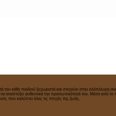
τά του κάθε παιδιού ξεχωριστά και στοχεύει στην ολόπλευρη ανά
ν να αναπτύξει αυθεντικά την προσωπικότητά του. Μέσα από το 
η, που καλύπτει όλες τις πτυχές της ζωής.