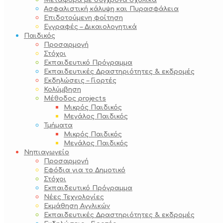
Μεταφορά με σύγχρονα σχολικά
Ασφαλιστική κάλυψη και Πυρασφάλεια
Επιδοτούμενη φοίτηση
Εγγραφές – Δικαιολογητικά
Παιδικός
Προσαρμογή
Στόχοι
Εκπαιδευτικό Πρόγραμμα
Εκπαιδευτικές Δραστηριότητες & εκδρομές
Εκδηλώσεις – Γιορτές
Κολύμβηση
Μέθοδος projects
Μικρός Παιδικός
Μεγάλος Παιδικός
Τμήματα
Μικρός Παιδικός
Μεγάλος Παιδικός
Νηπιαγωγείο
Προσαρμογή
Εφόδια για το Δημοτικό
Στόχοι
Εκπαιδευτικό Πρόγραμμα
Νέες Τεχνολογίες
Εκμάθηση Αγγλικών
Εκπαιδευτικές Δραστηριότητες & εκδρομές