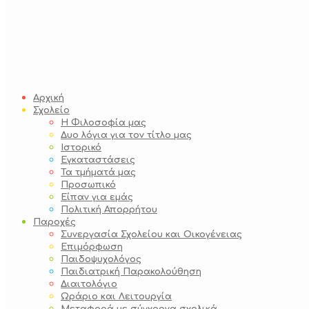
Αρχική
Σχολείο
Η Φιλοσοφία μας
Δυο λόγια για τον τίτλο μας
Ιστορικό
Εγκαταστάσεις
Τα τμήματά μας
Προσωπικό
Είπαν για εμάς
Πολιτική Απορρήτου
Παροχές
Συνεργασία Σχολείου και Οικογένειας
Επιμόρφωση
Παιδοψυχολόγος
Παιδιατρική Παρακολούθηση
Διαιτολόγιο
Ωράριο και Λειτουργία