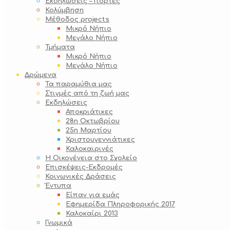
Εκδηλώσεις – Γιορτές
Κολύμβηση
Μέθοδος projects
Μικρό Νήπιο
Μεγάλο Νήπιο
Τμήματα
Μικρό Νήπιο
Μεγάλο Νήπιο
Δρώμενα
Τα παραμύθια μας
Στιγμές από τη ζωή μας
Εκδηλώσεις
Αποκριάτικες
28η Οκτωβρίου
25η Μαρτίου
Χριστουγεννιάτικες
Καλοκαιρινές
Η Οικογένεια στο Σχολείο
Επισκέψεις-Εκδρομές
Κοινωνικές Δράσεις
Έντυπα
Είπαν για εμάς
Εφημερίδα Πληροφορικής 2017
Καλοκαίρι 2013
Γνωμικά