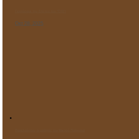
Γιορτάσαμε την Επέτειο του “ΌΧΙ”!
Οκτ 28, 2025
Παρελαύνουν οι μαθητές του Μικρού Πρίγκιπα!