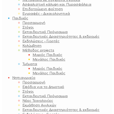
Μεταφορά με σύγχρονα σχολικά
Ασφαλιστική κάλυψη και Πυρασφάλεια
Επιδοτούμενη φοίτηση
Εγγραφές – Δικαιολογητικά
Παιδικός
Προσαρμογή
Στόχοι
Εκπαιδευτικό Πρόγραμμα
Εκπαιδευτικές Δραστηριότητες & εκδρομές
Εκδηλώσεις – Γιορτές
Κολύμβηση
Μέθοδος projects
Μικρός Παιδικός
Μεγάλος Παιδικός
Τμήματα
Μικρός Παιδικός
Μεγάλος Παιδικός
Νηπιαγωγείο
Προσαρμογή
Εφόδια για το Δημοτικό
Στόχοι
Εκπαιδευτικό Πρόγραμμα
Νέες Τεχνολογίες
Εκμάθηση Αγγλικών
Εκπαιδευτικές Δραστηριότητες & εκδρομές