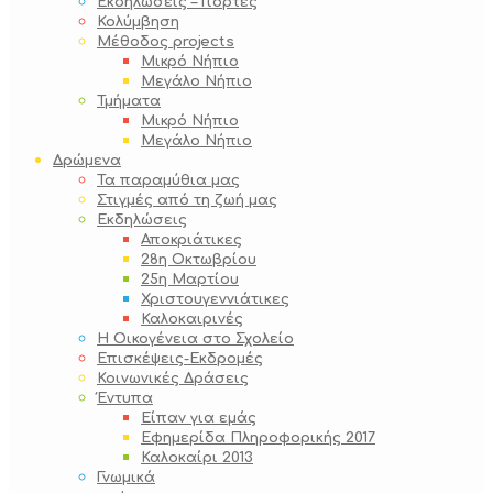
Εκδηλώσεις – Γιορτές
Κολύμβηση
Μέθοδος projects
Μικρό Νήπιο
Μεγάλο Νήπιο
Τμήματα
Μικρό Νήπιο
Μεγάλο Νήπιο
Δρώμενα
Τα παραμύθια μας
Στιγμές από τη ζωή μας
Εκδηλώσεις
Αποκριάτικες
28η Οκτωβρίου
25η Μαρτίου
Χριστουγεννιάτικες
Καλοκαιρινές
Η Οικογένεια στο Σχολείο
Επισκέψεις-Εκδρομές
Κοινωνικές Δράσεις
Έντυπα
Είπαν για εμάς
Εφημερίδα Πληροφορικής 2017
Καλοκαίρι 2013
Γνωμικά