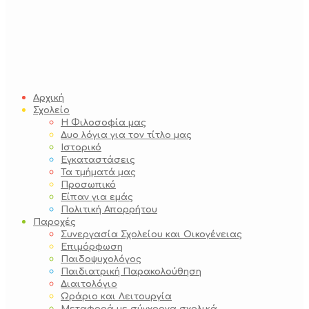
Αρχική
Σχολείο
Η Φιλοσοφία μας
Δυο λόγια για τον τίτλο μας
Ιστορικό
Εγκαταστάσεις
Τα τμήματά μας
Προσωπικό
Είπαν για εμάς
Πολιτική Απορρήτου
Παροχές
Συνεργασία Σχολείου και Οικογένειας
Επιμόρφωση
Παιδοψυχολόγος
Παιδιατρική Παρακολούθηση
Διαιτολόγιο
Ωράριο και Λειτουργία