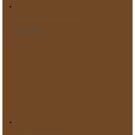
Παρελαύνουν οι μαθητές του Μικρού Πρίγκιπα!
Οκτ 25, 2025
“Ανοιχτό Μάθημα” στο Κολυμβητήριο!