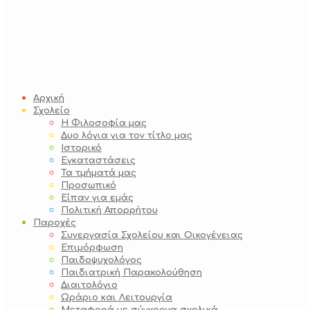
Αρχική
Σχολείο
Η Φιλοσοφία μας
Δυο λόγια για τον τίτλο μας
Ιστορικό
Εγκαταστάσεις
Τα τμήματά μας
Προσωπικό
Είπαν για εμάς
Πολιτική Απορρήτου
Παροχές
Συνεργασία Σχολείου και Οικογένειας
Επιμόρφωση
Παιδοψυχολόγος
Παιδιατρική Παρακολούθηση
Διαιτολόγιο
Ωράριο και Λειτουργία