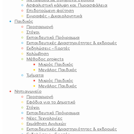
Μεταφορά με σύγχρονα σχολικά
Ασφαλιστική κάλυψη και Πυρασφάλεια
Επιδοτούμενη φοίτηση
Εγγραφές – Δικαιολογητικά
Παιδικός
Προσαρμογή
Στόχοι
Εκπαιδευτικό Πρόγραμμα
Εκπαιδευτικές Δραστηριότητες & εκδρομές
Εκδηλώσεις – Γιορτές
Κολύμβηση
Μέθοδος projects
Μικρός Παιδικός
Μεγάλος Παιδικός
Τμήματα
Μικρός Παιδικός
Μεγάλος Παιδικός
Νηπιαγωγείο
Προσαρμογή
Εφόδια για το Δημοτικό
Στόχοι
Εκπαιδευτικό Πρόγραμμα
Νέες Τεχνολογίες
Εκμάθηση Αγγλικών
Εκπαιδευτικές Δραστηριότητες & εκδρομές