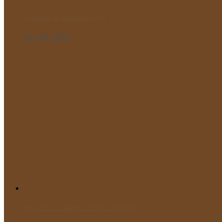
Γιορτάσαμε την Επέτειο του “ΌΧΙ”!
Οκτ 28, 2025
Παρελαύνουν οι μαθητές του Μικρού Πρίγκιπα!