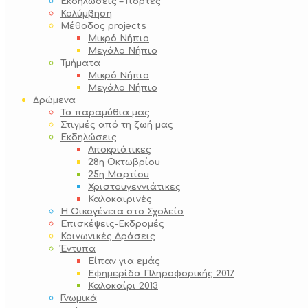
Εκδηλώσεις – Γιορτές
Κολύμβηση
Μέθοδος projects
Μικρό Νήπιο
Μεγάλο Νήπιο
Τμήματα
Μικρό Νήπιο
Μεγάλο Νήπιο
Δρώμενα
Τα παραμύθια μας
Στιγμές από τη ζωή μας
Εκδηλώσεις
Αποκριάτικες
28η Οκτωβρίου
25η Μαρτίου
Χριστουγεννιάτικες
Καλοκαιρινές
Η Οικογένεια στο Σχολείο
Επισκέψεις-Εκδρομές
Κοινωνικές Δράσεις
Έντυπα
Είπαν για εμάς
Εφημερίδα Πληροφορικής 2017
Καλοκαίρι 2013
Γνωμικά