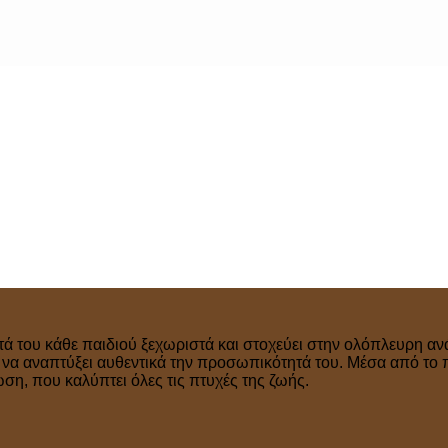
τά του κάθε παιδιού ξεχωριστά και στοχεύει στην ολόπλευρη ανά
ν να αναπτύξει αυθεντικά την προσωπικότητά του. Μέσα από το 
η, που καλύπτει όλες τις πτυχές της ζωής.