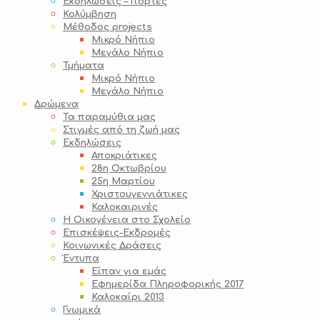
Εκδηλώσεις – Γιορτές
Κολύμβηση
Μέθοδος projects
Μικρό Νήπιο
Μεγάλο Νήπιο
Τμήματα
Μικρό Νήπιο
Μεγάλο Νήπιο
Δρώμενα
Τα παραμύθια μας
Στιγμές από τη ζωή μας
Εκδηλώσεις
Αποκριάτικες
28η Οκτωβρίου
25η Μαρτίου
Χριστουγεννιάτικες
Καλοκαιρινές
Η Οικογένεια στο Σχολείο
Επισκέψεις-Εκδρομές
Κοινωνικές Δράσεις
Έντυπα
Είπαν για εμάς
Εφημερίδα Πληροφορικής 2017
Καλοκαίρι 2013
Γνωμικά