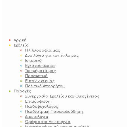
Αρχική
Σχολείο
Η Φιλοσοφία μας
Δυο λόγια για τον τίτλο μας
Ιστορικό
Εγκαταστάσεις
Τα τμήματά μας
Προσωπικό
Είπαν για εμάς
Πολιτική Απορρήτου
Παροχές
Συνεργασία Σχολείου και Οικογένειας
Επιμόρφωση
Παιδοψυχολόγος
Παιδιατρική Παρακολούθηση
Διαιτολόγιο
Ωράριο και Λειτουργία