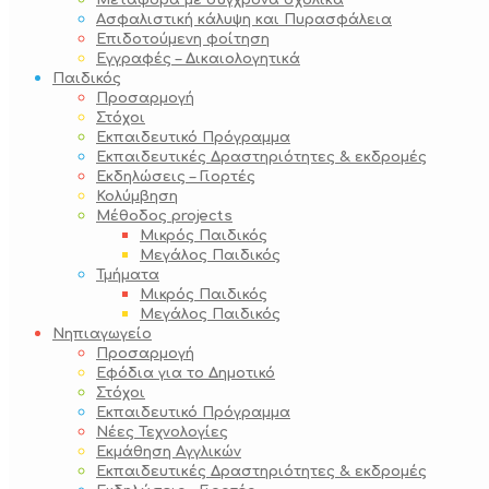
Μεταφορά με σύγχρονα σχολικά
Ασφαλιστική κάλυψη και Πυρασφάλεια
Επιδοτούμενη φοίτηση
Εγγραφές – Δικαιολογητικά
Παιδικός
Προσαρμογή
Στόχοι
Εκπαιδευτικό Πρόγραμμα
Εκπαιδευτικές Δραστηριότητες & εκδρομές
Εκδηλώσεις – Γιορτές
Κολύμβηση
Μέθοδος projects
Μικρός Παιδικός
Μεγάλος Παιδικός
Τμήματα
Μικρός Παιδικός
Μεγάλος Παιδικός
Νηπιαγωγείο
Προσαρμογή
Εφόδια για το Δημοτικό
Στόχοι
Εκπαιδευτικό Πρόγραμμα
Νέες Τεχνολογίες
Εκμάθηση Αγγλικών
Εκπαιδευτικές Δραστηριότητες & εκδρομές