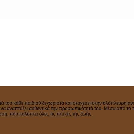
τά του κάθε παιδιού ξεχωριστά και στοχεύει στην ολόπλευρη ανά
ν να αναπτύξει αυθεντικά την προσωπικότητά του. Μέσα από το 
η, που καλύπτει όλες τις πτυχές της ζωής.