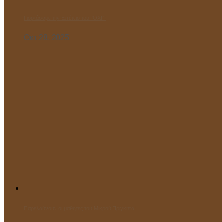
Γιορτάσαμε την Επέτειο του “ΌΧΙ”!
Οκτ 28, 2025
Παρελαύνουν οι μαθητές του Μικρού Πρίγκιπα!