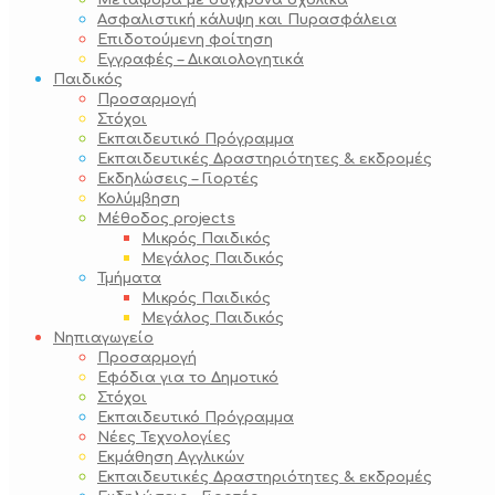
Μεταφορά με σύγχρονα σχολικά
Ασφαλιστική κάλυψη και Πυρασφάλεια
Επιδοτούμενη φοίτηση
Εγγραφές – Δικαιολογητικά
Παιδικός
Προσαρμογή
Στόχοι
Εκπαιδευτικό Πρόγραμμα
Εκπαιδευτικές Δραστηριότητες & εκδρομές
Εκδηλώσεις – Γιορτές
Κολύμβηση
Μέθοδος projects
Μικρός Παιδικός
Μεγάλος Παιδικός
Τμήματα
Μικρός Παιδικός
Μεγάλος Παιδικός
Νηπιαγωγείο
Προσαρμογή
Εφόδια για το Δημοτικό
Στόχοι
Εκπαιδευτικό Πρόγραμμα
Νέες Τεχνολογίες
Εκμάθηση Αγγλικών
Εκπαιδευτικές Δραστηριότητες & εκδρομές