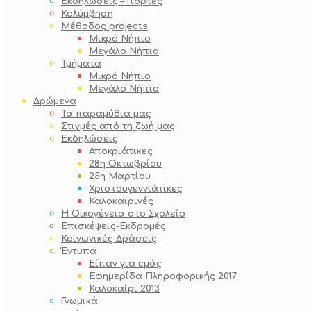
Εκδηλώσεις – Γιορτές
Κολύμβηση
Μέθοδος projects
Μικρό Νήπιο
Μεγάλο Νήπιο
Τμήματα
Μικρό Νήπιο
Μεγάλο Νήπιο
Δρώμενα
Τα παραμύθια μας
Στιγμές από τη ζωή μας
Εκδηλώσεις
Αποκριάτικες
28η Οκτωβρίου
25η Μαρτίου
Χριστουγεννιάτικες
Καλοκαιρινές
Η Οικογένεια στο Σχολείο
Επισκέψεις-Εκδρομές
Κοινωνικές Δράσεις
Έντυπα
Είπαν για εμάς
Εφημερίδα Πληροφορικής 2017
Καλοκαίρι 2013
Γνωμικά