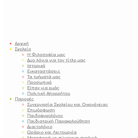
Αρχική
Σχολείο
Η Φιλοσοφία μας
Δυο λόγια για τον τίτλο μας
Ιστορικό
Εγκαταστάσεις
Τα τμήματά μας
Προσωπικό
Είπαν για εμάς
Πολιτική Απορρήτου
Παροχές
Συνεργασία Σχολείου και Οικογένειας
Επιμόρφωση
Παιδοψυχολόγος
Παιδιατρική Παρακολούθηση
Διαιτολόγιο
Ωράριο και Λειτουργία