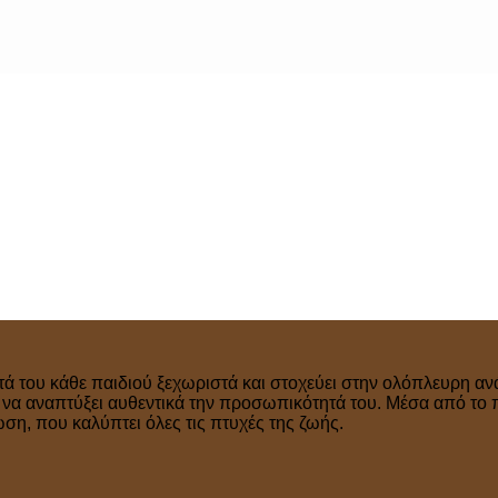
τά του κάθε παιδιού ξεχωριστά και στοχεύει στην ολόπλευρη ανά
ν να αναπτύξει αυθεντικά την προσωπικότητά του. Μέσα από το 
η, που καλύπτει όλες τις πτυχές της ζωής.