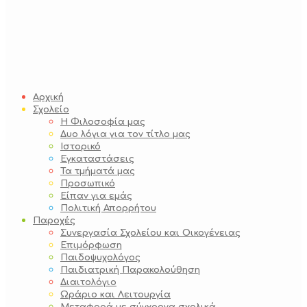
Αρχική
Σχολείο
Η Φιλοσοφία μας
Δυο λόγια για τον τίτλο μας
Ιστορικό
Εγκαταστάσεις
Τα τμήματά μας
Προσωπικό
Είπαν για εμάς
Πολιτική Απορρήτου
Παροχές
Συνεργασία Σχολείου και Οικογένειας
Επιμόρφωση
Παιδοψυχολόγος
Παιδιατρική Παρακολούθηση
Διαιτολόγιο
Ωράριο και Λειτουργία