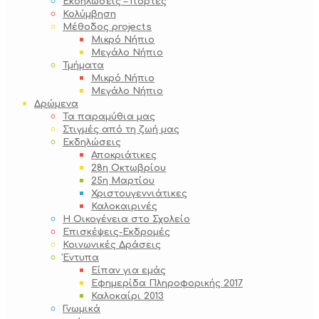
Εκδηλώσεις – Γιορτές
Κολύμβηση
Μέθοδος projects
Μικρό Νήπιο
Μεγάλο Νήπιο
Τμήματα
Μικρό Νήπιο
Μεγάλο Νήπιο
Δρώμενα
Τα παραμύθια μας
Στιγμές από τη ζωή μας
Εκδηλώσεις
Αποκριάτικες
28η Οκτωβρίου
25η Μαρτίου
Χριστουγεννιάτικες
Καλοκαιρινές
Η Οικογένεια στο Σχολείο
Επισκέψεις-Εκδρομές
Κοινωνικές Δράσεις
Έντυπα
Είπαν για εμάς
Εφημερίδα Πληροφορικής 2017
Καλοκαίρι 2013
Γνωμικά