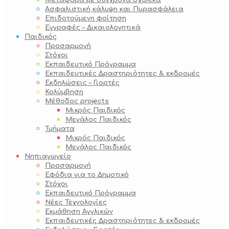
Μεταφορά με σύγχρονα σχολικά
Ασφαλιστική κάλυψη και Πυρασφάλεια
Επιδοτούμενη φοίτηση
Εγγραφές – Δικαιολογητικά
Παιδικός
Προσαρμογή
Στόχοι
Εκπαιδευτικό Πρόγραμμα
Εκπαιδευτικές Δραστηριότητες & εκδρομές
Εκδηλώσεις – Γιορτές
Κολύμβηση
Μέθοδος projects
Μικρός Παιδικός
Μεγάλος Παιδικός
Τμήματα
Μικρός Παιδικός
Μεγάλος Παιδικός
Νηπιαγωγείο
Προσαρμογή
Εφόδια για το Δημοτικό
Στόχοι
Εκπαιδευτικό Πρόγραμμα
Νέες Τεχνολογίες
Εκμάθηση Αγγλικών
Εκπαιδευτικές Δραστηριότητες & εκδρομές