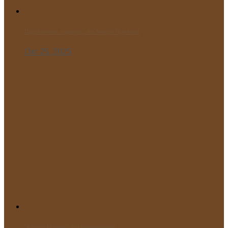
Παρελαύνουν οι μαθητές του Μικρού Πρίγκιπα!
Οκτ 25, 2025
“Ανοιχτό Μάθημα” στο Κολυμβητήριο!