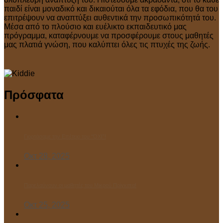
παιδί είναι μοναδικό και δικαιούται όλα τα εφόδια, που θα του
επιτρέψουν να αναπτύξει αυθεντικά την προσωπικότητά του.
Μέσα από το πλούσιο και ευέλικτο εκπαιδευτικό μας
πρόγραμμα, καταφέρνουμε να προσφέρουμε στους μαθητές
μας πλατιά γνώση, που καλύπτει όλες τις πτυχές της ζωής.
Πρόσφατα
Γιορτάσαμε την Επέτειο του “ΌΧΙ”!
Οκτ 28, 2025
Παρελαύνουν οι μαθητές του Μικρού Πρίγκιπα!
Οκτ 25, 2025