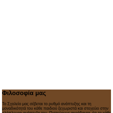
Φιλοσοφία μας
Το Σχολείο μας σέβεται το ρυθμό ανάπτυξης και τη
μοναδικότητά του κάθε παιδιού ξεχωριστά και στοχεύει στην
ολόπλευρη ανάπτυξη του. Πιστεύουμε ακράδαντα, ότι το κάθε