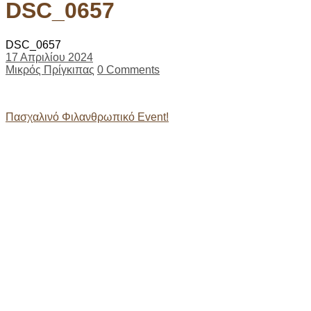
DSC_0657
DSC_0657
17 Απριλίου 2024
Μικρός Πρίγκιπας
0 Comments
Post
Πασχαλινό Φιλανθρωπικό Event!
navigation