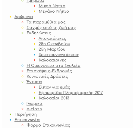
Τμήματα
Μικρό Νήπιο
Μεγάλο Νήπιο
Δρώμενα
Τα παραμύθια μας
Στιγμές από τη ζωή μας
Εκδηλώσεις
Αποκριάτικες
28η Οκτωβρίου
25η Μαρτίου
Χριστουγεννιάτικες
Καλοκαιρινές
Η Οικογένεια στο Σχολείο
Επισκέψεις-Εκδρομές
Κοινωνικές Δράσεις
Έντυπα
Είπαν για εμάς
Εφημερίδα Πληροφορικής 2017
Καλοκαίρι 2013
Γνωμικά
e-class
Περιήγηση
Επικοινωνία
Φόρμα Επικοινωνίας