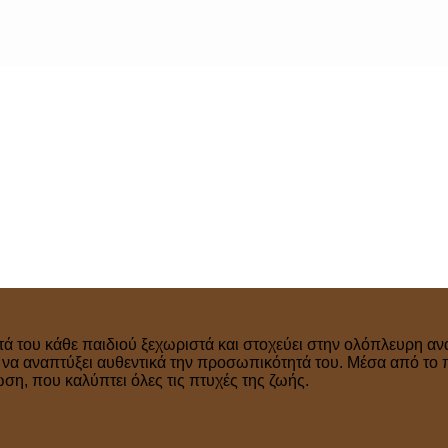
τά του κάθε παιδιού ξεχωριστά και στοχεύει στην ολόπλευρη ανά
ν να αναπτύξει αυθεντικά την προσωπικότητά του. Μέσα από το 
η, που καλύπτει όλες τις πτυχές της ζωής.