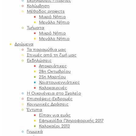
Εκδηλώσεις – Γιορτές
Κολύμβηση
Μέθοδος projects
Μικρό Νήπιο
Μεγάλο Νήπιο
Τμήματα
Μικρό Νήπιο
Μεγάλο Νήπιο
Δρώμενα
Τα παραμύθια μας
Στιγμές από τη ζωή μας
Εκδηλώσεις
Αποκριάτικες
28η Οκτωβρίου
25η Μαρτίου
Χριστουγεννιάτικες
Καλοκαιρινές
Η Οικογένεια στο Σχολείο
Επισκέψεις-Εκδρομές
Κοινωνικές Δράσεις
Έντυπα
Είπαν για εμάς
Εφημερίδα Πληροφορικής 2017
Καλοκαίρι 2013
Γνωμικά