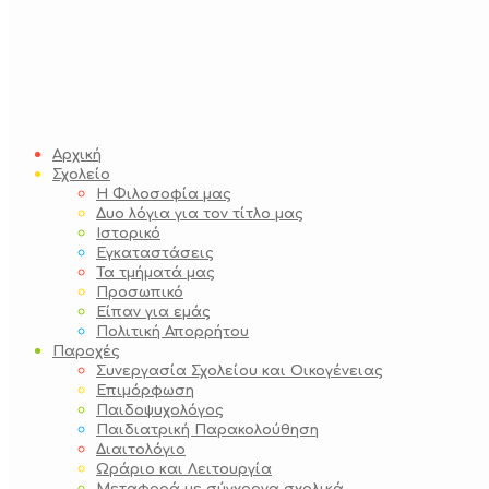
Αρχική
Σχολείο
Η Φιλοσοφία μας
Δυο λόγια για τον τίτλο μας
Ιστορικό
Εγκαταστάσεις
Τα τμήματά μας
Προσωπικό
Είπαν για εμάς
Πολιτική Απορρήτου
Παροχές
Συνεργασία Σχολείου και Οικογένειας
Επιμόρφωση
Παιδοψυχολόγος
Παιδιατρική Παρακολούθηση
Διαιτολόγιο
Ωράριο και Λειτουργία