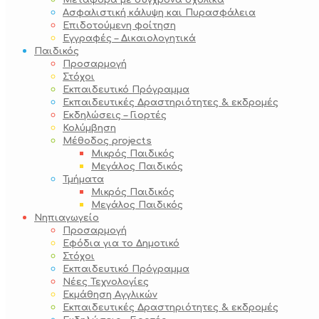
Μεταφορά με σύγχρονα σχολικά
Ασφαλιστική κάλυψη και Πυρασφάλεια
Επιδοτούμενη φοίτηση
Εγγραφές – Δικαιολογητικά
Παιδικός
Προσαρμογή
Στόχοι
Εκπαιδευτικό Πρόγραμμα
Εκπαιδευτικές Δραστηριότητες & εκδρομές
Εκδηλώσεις – Γιορτές
Κολύμβηση
Μέθοδος projects
Μικρός Παιδικός
Μεγάλος Παιδικός
Τμήματα
Μικρός Παιδικός
Μεγάλος Παιδικός
Νηπιαγωγείο
Προσαρμογή
Εφόδια για το Δημοτικό
Στόχοι
Εκπαιδευτικό Πρόγραμμα
Νέες Τεχνολογίες
Εκμάθηση Αγγλικών
Εκπαιδευτικές Δραστηριότητες & εκδρομές