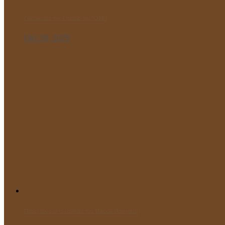
Γιορτάσαμε την Επέτειο του “ΌΧΙ”!
Οκτ 28, 2025
Παρελαύνουν οι μαθητές του Μικρού Πρίγκιπα!