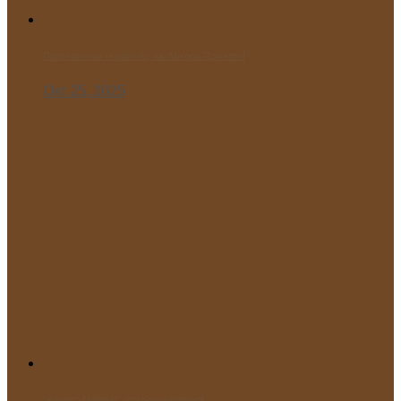
Παρελαύνουν οι μαθητές του Μικρού Πρίγκιπα!
Οκτ 25, 2025
“Ανοιχτό Μάθημα” στο Κολυμβητήριο!