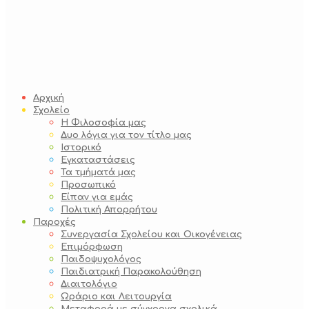
Αρχική
Σχολείο
Η Φιλοσοφία μας
Δυο λόγια για τον τίτλο μας
Ιστορικό
Εγκαταστάσεις
Τα τμήματά μας
Προσωπικό
Είπαν για εμάς
Πολιτική Απορρήτου
Παροχές
Συνεργασία Σχολείου και Οικογένειας
Επιμόρφωση
Παιδοψυχολόγος
Παιδιατρική Παρακολούθηση
Διαιτολόγιο
Ωράριο και Λειτουργία