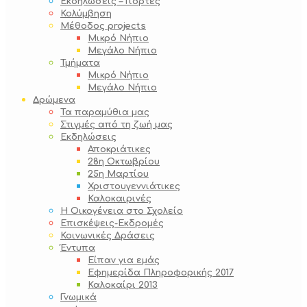
Εκδηλώσεις – Γιορτές
Κολύμβηση
Μέθοδος projects
Μικρό Νήπιο
Μεγάλο Νήπιο
Τμήματα
Μικρό Νήπιο
Μεγάλο Νήπιο
Δρώμενα
Τα παραμύθια μας
Στιγμές από τη ζωή μας
Εκδηλώσεις
Αποκριάτικες
28η Οκτωβρίου
25η Μαρτίου
Χριστουγεννιάτικες
Καλοκαιρινές
Η Οικογένεια στο Σχολείο
Επισκέψεις-Εκδρομές
Κοινωνικές Δράσεις
Έντυπα
Είπαν για εμάς
Εφημερίδα Πληροφορικής 2017
Καλοκαίρι 2013
Γνωμικά