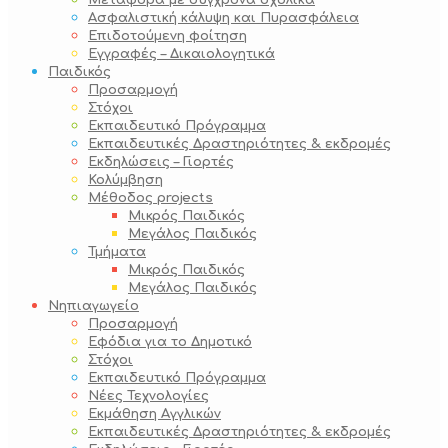
Μεταφορά με σύγχρονα σχολικά
Ασφαλιστική κάλυψη και Πυρασφάλεια
Επιδοτούμενη φοίτηση
Εγγραφές – Δικαιολογητικά
Παιδικός
Προσαρμογή
Στόχοι
Εκπαιδευτικό Πρόγραμμα
Εκπαιδευτικές Δραστηριότητες & εκδρομές
Εκδηλώσεις – Γιορτές
Κολύμβηση
Μέθοδος projects
Μικρός Παιδικός
Μεγάλος Παιδικός
Τμήματα
Μικρός Παιδικός
Μεγάλος Παιδικός
Νηπιαγωγείο
Προσαρμογή
Εφόδια για το Δημοτικό
Στόχοι
Εκπαιδευτικό Πρόγραμμα
Νέες Τεχνολογίες
Εκμάθηση Αγγλικών
Εκπαιδευτικές Δραστηριότητες & εκδρομές