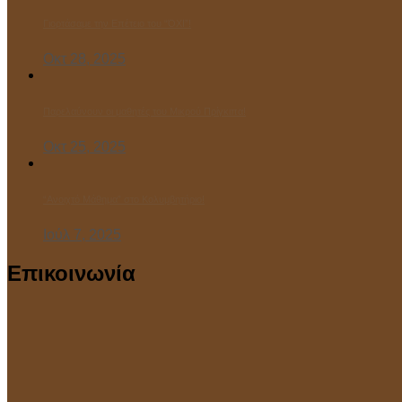
Γιορτάσαμε την Επέτειο του “ΌΧΙ”!
Οκτ 28, 2025
Παρελαύνουν οι μαθητές του Μικρού Πρίγκιπα!
Οκτ 25, 2025
“Ανοιχτό Μάθημα” στο Κολυμβητήριο!
Ιούλ 7, 2025
Επικοινωνία