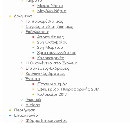
Τμήματα
Μικρό Νήπιο
Μεγάλο Νήπιο
Δρώμενα
Τα παραμύθια μας
Στιγμές από τη ζωή μας
Εκδηλώσεις
Αποκριάτικες
28η Οκτωβρίου
25η Μαρτίου
Χριστουγεννιάτικες
Καλοκαιρινές
Η Οικογένεια στο Σχολείο
Επισκέψεις-Εκδρομές
Κοινωνικές Δράσεις
Έντυπα
Είπαν για εμάς
Εφημερίδα Πληροφορικής 2017
Καλοκαίρι 2013
Γνωμικά
e-class
Περιήγηση
Επικοινωνία
Φόρμα Επικοινωνίας