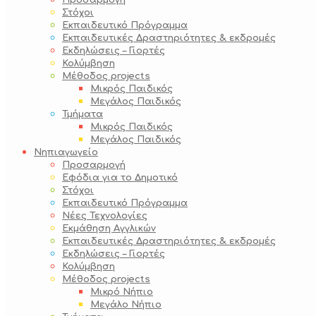
Προσαρμογή
Στόχοι
Εκπαιδευτικό Πρόγραμμα
Εκπαιδευτικές Δραστηριότητες & εκδρομές
Εκδηλώσεις – Γιορτές
Κολύμβηση
Μέθοδος projects
Μικρός Παιδικός
Μεγάλος Παιδικός
Τμήματα
Μικρός Παιδικός
Μεγάλος Παιδικός
Νηπιαγωγείο
Προσαρμογή
Εφόδια για το Δημοτικό
Στόχοι
Εκπαιδευτικό Πρόγραμμα
Νέες Τεχνολογίες
Εκμάθηση Αγγλικών
Εκπαιδευτικές Δραστηριότητες & εκδρομές
Εκδηλώσεις – Γιορτές
Κολύμβηση
Μέθοδος projects
Μικρό Νήπιο
Μεγάλο Νήπιο