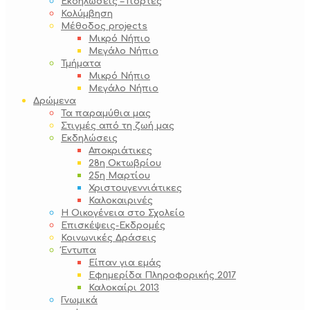
Εκδηλώσεις – Γιορτές
Κολύμβηση
Μέθοδος projects
Μικρό Νήπιο
Μεγάλο Νήπιο
Τμήματα
Μικρό Νήπιο
Μεγάλο Νήπιο
Δρώμενα
Τα παραμύθια μας
Στιγμές από τη ζωή μας
Εκδηλώσεις
Αποκριάτικες
28η Οκτωβρίου
25η Μαρτίου
Χριστουγεννιάτικες
Καλοκαιρινές
Η Οικογένεια στο Σχολείο
Επισκέψεις-Εκδρομές
Κοινωνικές Δράσεις
Έντυπα
Είπαν για εμάς
Εφημερίδα Πληροφορικής 2017
Καλοκαίρι 2013
Γνωμικά