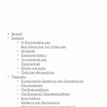
Αρχική
Σχολείο
Η Φιλοσοφία μας
Δυο λόγια για τον τίτλο μας
Ιστορικό
Εγκαταστάσεις
Τα τμήματά μας
Προσωπικό
Είπαν για εμάς
Πολιτική Απορρήτου
Παροχές
Συνεργασία Σχολείου και Οικογένειας
Επιμόρφωση
Παιδοψυχολόγος
Παιδιατρική Παρακολούθηση
Διαιτολόγιο
Ωράριο και Λειτουργία