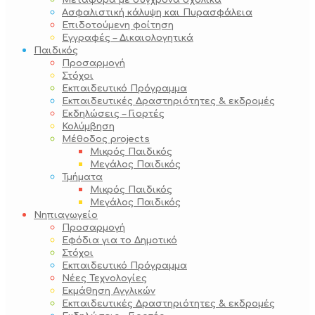
Μεταφορά με σύγχρονα σχολικά
Ασφαλιστική κάλυψη και Πυρασφάλεια
Επιδοτούμενη φοίτηση
Εγγραφές – Δικαιολογητικά
Παιδικός
Προσαρμογή
Στόχοι
Εκπαιδευτικό Πρόγραμμα
Εκπαιδευτικές Δραστηριότητες & εκδρομές
Εκδηλώσεις – Γιορτές
Κολύμβηση
Μέθοδος projects
Μικρός Παιδικός
Μεγάλος Παιδικός
Τμήματα
Μικρός Παιδικός
Μεγάλος Παιδικός
Νηπιαγωγείο
Προσαρμογή
Εφόδια για το Δημοτικό
Στόχοι
Εκπαιδευτικό Πρόγραμμα
Νέες Τεχνολογίες
Εκμάθηση Αγγλικών
Εκπαιδευτικές Δραστηριότητες & εκδρομές