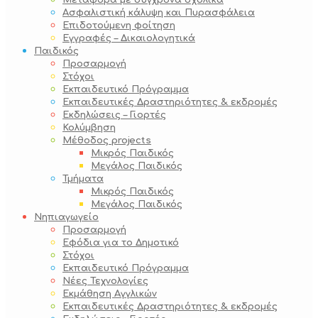
Μεταφορά με σύγχρονα σχολικά
Ασφαλιστική κάλυψη και Πυρασφάλεια
Επιδοτούμενη φοίτηση
Εγγραφές – Δικαιολογητικά
Παιδικός
Προσαρμογή
Στόχοι
Εκπαιδευτικό Πρόγραμμα
Εκπαιδευτικές Δραστηριότητες & εκδρομές
Εκδηλώσεις – Γιορτές
Κολύμβηση
Μέθοδος projects
Μικρός Παιδικός
Μεγάλος Παιδικός
Τμήματα
Μικρός Παιδικός
Μεγάλος Παιδικός
Νηπιαγωγείο
Προσαρμογή
Εφόδια για το Δημοτικό
Στόχοι
Εκπαιδευτικό Πρόγραμμα
Νέες Τεχνολογίες
Εκμάθηση Αγγλικών
Εκπαιδευτικές Δραστηριότητες & εκδρομές