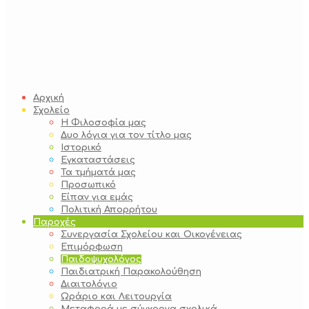
Αρχική
Σχολείο
Η Φιλοσοφία μας
Δυο λόγια για τον τίτλο μας
Ιστορικό
Εγκαταστάσεις
Τα τμήματά μας
Προσωπικό
Είπαν για εμάς
Πολιτική Απορρήτου
Παροχές
Συνεργασία Σχολείου και Οικογένειας
Επιμόρφωση
Παιδοψυχολόγος
Παιδιατρική Παρακολούθηση
Διαιτολόγιο
Ωράριο και Λειτουργία