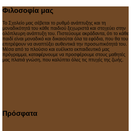
Φιλοσοφία μας
Το Σχολείο μας σέβεται το ρυθμό ανάπτυξης και τη
μοναδικότητά του κάθε παιδιού ξεχωριστά και στοχεύει στην
ολόπλευρη ανάπτυξη του. Πιστεύουμε ακράδαντα, ότι το κάθε
παιδί είναι μοναδικό και δικαιούται όλα τα εφόδια, που θα του
επιτρέψουν να αναπτύξει αυθεντικά την προσωπικότητά του.
Μέσα από το πλούσιο και ευέλικτο εκπαιδευτικό μας
πρόγραμμα, καταφέρνουμε να προσφέρουμε στους μαθητές
μας πλατιά γνώση, που καλύπτει όλες τις πτυχές της ζωής.
Πρόσφατα