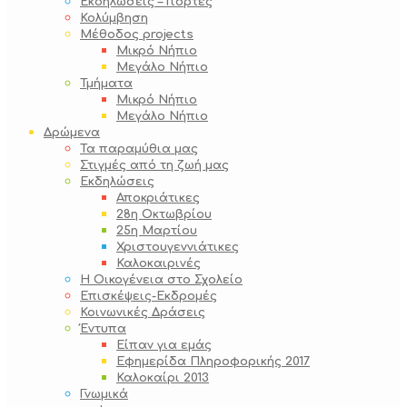
Εκδηλώσεις – Γιορτές
Κολύμβηση
Μέθοδος projects
Μικρό Νήπιο
Μεγάλο Νήπιο
Τμήματα
Μικρό Νήπιο
Μεγάλο Νήπιο
Δρώμενα
Τα παραμύθια μας
Στιγμές από τη ζωή μας
Εκδηλώσεις
Αποκριάτικες
28η Οκτωβρίου
25η Μαρτίου
Χριστουγεννιάτικες
Καλοκαιρινές
Η Οικογένεια στο Σχολείο
Επισκέψεις-Εκδρομές
Κοινωνικές Δράσεις
Έντυπα
Είπαν για εμάς
Εφημερίδα Πληροφορικής 2017
Καλοκαίρι 2013
Γνωμικά