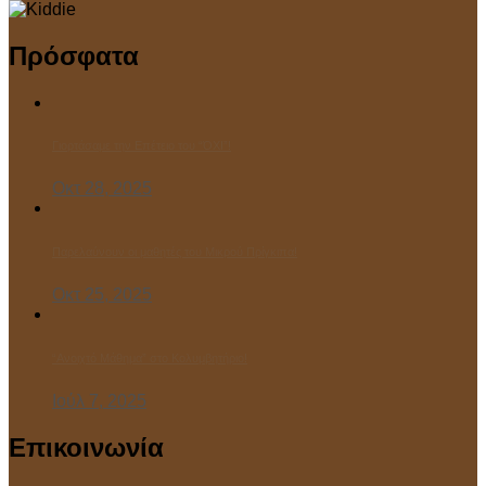
Πρόσφατα
Γιορτάσαμε την Επέτειο του “ΌΧΙ”!
Οκτ 28, 2025
Παρελαύνουν οι μαθητές του Μικρού Πρίγκιπα!
Οκτ 25, 2025
“Ανοιχτό Μάθημα” στο Κολυμβητήριο!
Ιούλ 7, 2025
Επικοινωνία