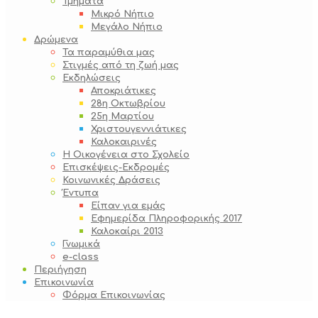
Τμήματα
Μικρό Νήπιο
Μεγάλο Νήπιο
Δρώμενα
Τα παραμύθια μας
Στιγμές από τη ζωή μας
Εκδηλώσεις
Αποκριάτικες
28η Οκτωβρίου
25η Μαρτίου
Χριστουγεννιάτικες
Καλοκαιρινές
Η Οικογένεια στο Σχολείο
Επισκέψεις-Εκδρομές
Κοινωνικές Δράσεις
Έντυπα
Είπαν για εμάς
Εφημερίδα Πληροφορικής 2017
Καλοκαίρι 2013
Γνωμικά
e-class
Περιήγηση
Επικοινωνία
Φόρμα Επικοινωνίας