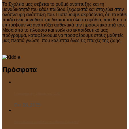
Το Σχολείο μας σέβεται το ρυθμό ανάπτυξης και τη
μοναδικότητά του κάθε παιδιού ξεχωριστά και στοχεύει στην
ολόπλευρη ανάπτυξη του. Πιστεύουμε ακράδαντα, ότι το κάθε
παιδί είναι μοναδικό και δικαιούται όλα τα εφόδια, που θα του
επιτρέψουν να αναπτύξει αυθεντικά την προσωπικότητά του.
Μέσα από το πλούσιο και ευέλικτο εκπαιδευτικό μας
πρόγραμμα, καταφέρνουμε να προσφέρουμε στους μαθητές
μας πλατιά γνώση, που καλύπτει όλες τις πτυχές της ζωής.
Πρόσφατα
Γιορτάσαμε την Επέτειο του “ΌΧΙ”!
Οκτ 28, 2025
Παρελαύνουν οι μαθητές του Μικρού Πρίγκιπα!