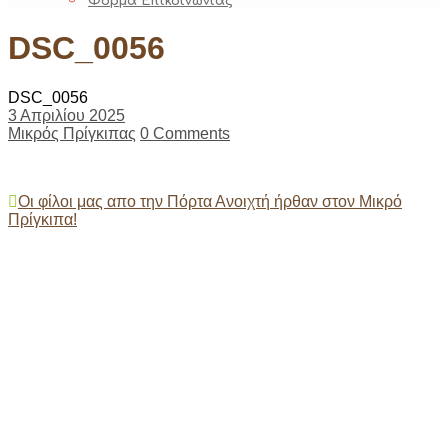
Φόρμα Επικοινωνίας
DSC_0056
DSC_0056
3 Απριλίου 2025
Μικρός Πρίγκιπας
0 Comments
Post
Οι φίλοι μας απο την Πόρτα Ανοιχτή ήρθαν στον Μικρό
Πρίγκιπα!
navigation