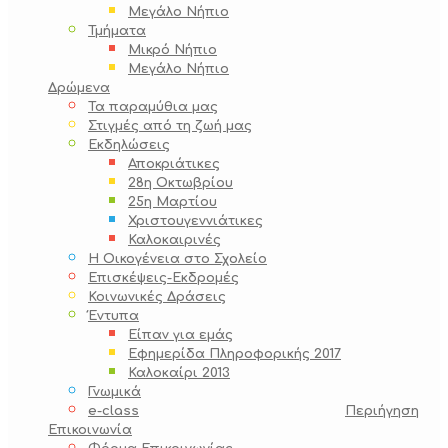
Μεγάλο Νήπιο
Τμήματα
Μικρό Νήπιο
Μεγάλο Νήπιο
Δρώμενα
Τα παραμύθια μας
Στιγμές από τη ζωή μας
Εκδηλώσεις
Αποκριάτικες
28η Οκτωβρίου
25η Μαρτίου
Χριστουγεννιάτικες
Καλοκαιρινές
Η Οικογένεια στο Σχολείο
Επισκέψεις-Εκδρομές
Κοινωνικές Δράσεις
Έντυπα
Είπαν για εμάς
Εφημερίδα Πληροφορικής 2017
Καλοκαίρι 2013
Γνωμικά
e-class
Περιήγηση
Επικοινωνία