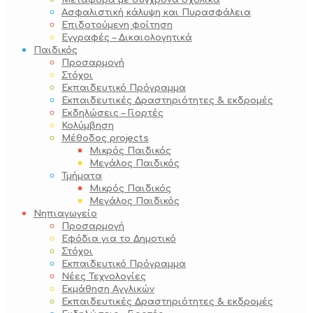
Μεταφορά με σύγχρονα σχολικά
Ασφαλιστική κάλυψη και Πυρασφάλεια
Επιδοτούμενη φοίτηση
Εγγραφές – Δικαιολογητικά
Παιδικός
Προσαρμογή
Στόχοι
Εκπαιδευτικό Πρόγραμμα
Εκπαιδευτικές Δραστηριότητες & εκδρομές
Εκδηλώσεις – Γιορτές
Κολύμβηση
Μέθοδος projects
Μικρός Παιδικός
Μεγάλος Παιδικός
Τμήματα
Μικρός Παιδικός
Μεγάλος Παιδικός
Νηπιαγωγείο
Προσαρμογή
Εφόδια για το Δημοτικό
Στόχοι
Εκπαιδευτικό Πρόγραμμα
Νέες Τεχνολογίες
Εκμάθηση Αγγλικών
Εκπαιδευτικές Δραστηριότητες & εκδρομές