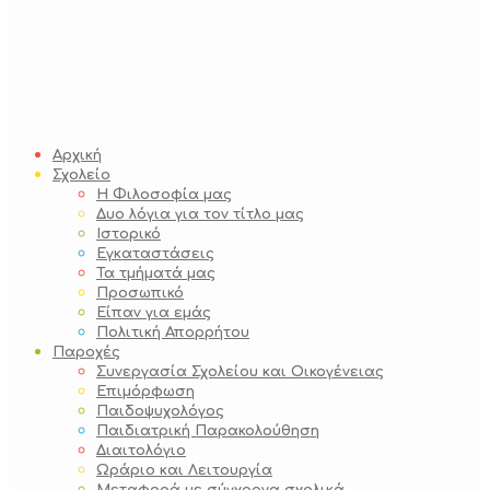
Αρχική
Σχολείο
Η Φιλοσοφία μας
Δυο λόγια για τον τίτλο μας
Ιστορικό
Εγκαταστάσεις
Τα τμήματά μας
Προσωπικό
Είπαν για εμάς
Πολιτική Απορρήτου
Παροχές
Συνεργασία Σχολείου και Οικογένειας
Επιμόρφωση
Παιδοψυχολόγος
Παιδιατρική Παρακολούθηση
Διαιτολόγιο
Ωράριο και Λειτουργία