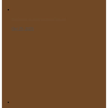
Παρελαύνουν οι μαθητές του Μικρού Πρίγκιπα!
Οκτ 25, 2025