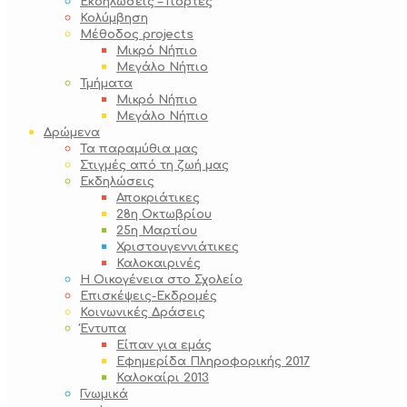
Εκδηλώσεις – Γιορτές
Κολύμβηση
Μέθοδος projects
Μικρό Νήπιο
Μεγάλο Νήπιο
Τμήματα
Μικρό Νήπιο
Μεγάλο Νήπιο
Δρώμενα
Τα παραμύθια μας
Στιγμές από τη ζωή μας
Εκδηλώσεις
Αποκριάτικες
28η Οκτωβρίου
25η Μαρτίου
Χριστουγεννιάτικες
Καλοκαιρινές
Η Οικογένεια στο Σχολείο
Επισκέψεις-Εκδρομές
Κοινωνικές Δράσεις
Έντυπα
Είπαν για εμάς
Εφημερίδα Πληροφορικής 2017
Καλοκαίρι 2013
Γνωμικά