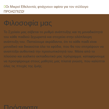
Post
Οι Μικροί Εθελοντές φτιάχνουν αφίσα για τον σύλλογο
ΠΡΟΑΣΠΙΖΩ!
navigation
Φιλοσοφία μας
Το Σχολείο μας σέβεται το ρυθμό ανάπτυξης και τη μοναδικότητά
του κάθε παιδιού ξεχωριστά και στοχεύει στην ολόπλευρη
ανάπτυξη του. Πιστεύουμε ακράδαντα, ότι το κάθε παιδί είναι
μοναδικό και δικαιούται όλα τα εφόδια, που θα του επιτρέψουν να
αναπτύξει αυθεντικά την προσωπικότητά του. Μέσα από το
πλούσιο και ευέλικτο εκπαιδευτικό μας πρόγραμμα, καταφέρνουμε
να προσφέρουμε στους μαθητές μας πλατιά γνώση, που καλύπτει
όλες τις πτυχές της ζωής.
Πρόσφατα