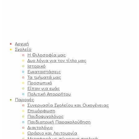
Αρχική
Σχολείο
Η Φιλοσοφία μας
Δυο λόγια για τον τίτλο μας
Ιστορικό
Εγκαταστάσεις
Τα τμήματά μας
Προσωπικό
Είπαν για εμάς
Πολιτική Απορρήτου
Παροχές
Συνεργασία Σχολείου και Οικογένειας
Επιμόρφωση
Παιδοψυχολόγος
Παιδιατρική Παρακολούθηση
Διαιτολόγιο
Ωράριο και Λειτουργία