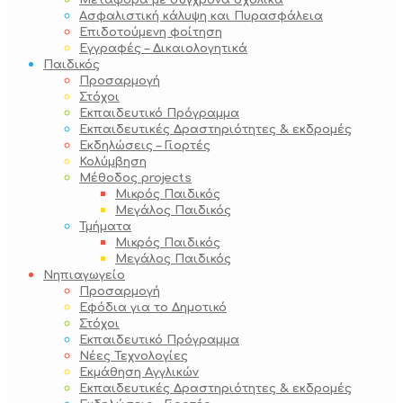
Μεταφορά με σύγχρονα σχολικά
Ασφαλιστική κάλυψη και Πυρασφάλεια
Επιδοτούμενη φοίτηση
Εγγραφές – Δικαιολογητικά
Παιδικός
Προσαρμογή
Στόχοι
Εκπαιδευτικό Πρόγραμμα
Εκπαιδευτικές Δραστηριότητες & εκδρομές
Εκδηλώσεις – Γιορτές
Κολύμβηση
Μέθοδος projects
Μικρός Παιδικός
Μεγάλος Παιδικός
Τμήματα
Μικρός Παιδικός
Μεγάλος Παιδικός
Νηπιαγωγείο
Προσαρμογή
Εφόδια για το Δημοτικό
Στόχοι
Εκπαιδευτικό Πρόγραμμα
Νέες Τεχνολογίες
Εκμάθηση Αγγλικών
Εκπαιδευτικές Δραστηριότητες & εκδρομές