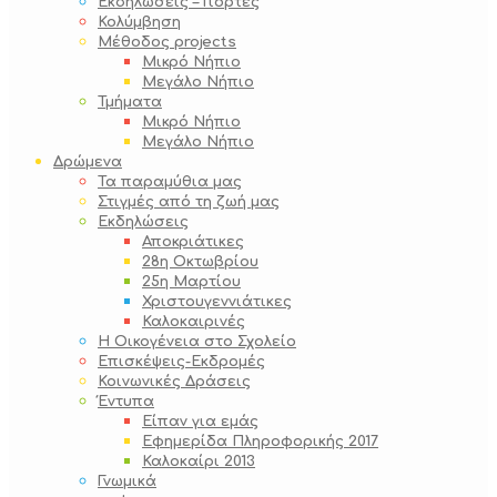
Εκδηλώσεις – Γιορτές
Κολύμβηση
Μέθοδος projects
Μικρό Νήπιο
Μεγάλο Νήπιο
Τμήματα
Μικρό Νήπιο
Μεγάλο Νήπιο
Δρώμενα
Τα παραμύθια μας
Στιγμές από τη ζωή μας
Εκδηλώσεις
Αποκριάτικες
28η Οκτωβρίου
25η Μαρτίου
Χριστουγεννιάτικες
Καλοκαιρινές
Η Οικογένεια στο Σχολείο
Επισκέψεις-Εκδρομές
Κοινωνικές Δράσεις
Έντυπα
Είπαν για εμάς
Εφημερίδα Πληροφορικής 2017
Καλοκαίρι 2013
Γνωμικά