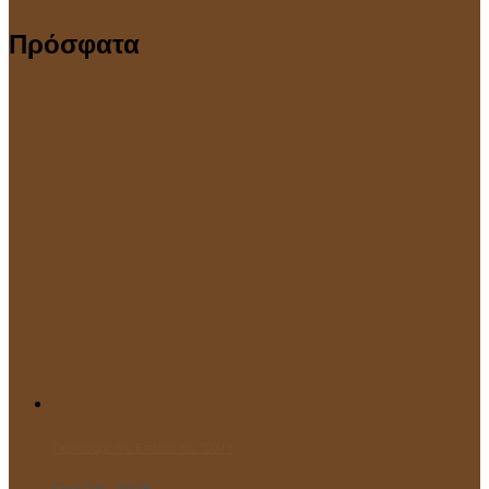
Πρόσφατα
Γιορτάσαμε την Επέτειο του “ΌΧΙ”!