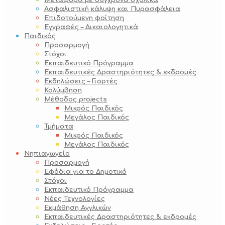
Μεταφορά με σύγχρονα σχολικά
Ασφαλιστική κάλυψη και Πυρασφάλεια
Επιδοτούμενη φοίτηση
Εγγραφές – Δικαιολογητικά
Παιδικός
Προσαρμογή
Στόχοι
Εκπαιδευτικό Πρόγραμμα
Εκπαιδευτικές Δραστηριότητες & εκδρομές
Εκδηλώσεις – Γιορτές
Κολύμβηση
Μέθοδος projects
Μικρός Παιδικός
Μεγάλος Παιδικός
Τμήματα
Μικρός Παιδικός
Μεγάλος Παιδικός
Νηπιαγωγείο
Προσαρμογή
Εφόδια για το Δημοτικό
Στόχοι
Εκπαιδευτικό Πρόγραμμα
Νέες Τεχνολογίες
Εκμάθηση Αγγλικών
Εκπαιδευτικές Δραστηριότητες & εκδρομές