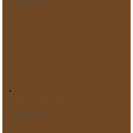
Οκτ 28, 2025
Παρελαύνουν οι μαθητές του Μικρού Πρίγκιπα!
Οκτ 25, 2025