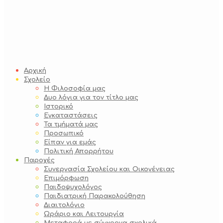
Αρχική
Σχολείο
Η Φιλοσοφία μας
Δυο λόγια για τον τίτλο μας
Ιστορικό
Εγκαταστάσεις
Τα τμήματά μας
Προσωπικό
Είπαν για εμάς
Πολιτική Απορρήτου
Παροχές
Συνεργασία Σχολείου και Οικογένειας
Επιμόρφωση
Παιδοψυχολόγος
Παιδιατρική Παρακολούθηση
Διαιτολόγιο
Ωράριο και Λειτουργία