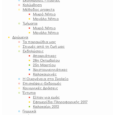
Εκδηλώσεις – Γιορτές
Κολύμβηση
Μέθοδος projects
Μικρό Νήπιο
Μεγάλο Νήπιο
Τμήματα
Μικρό Νήπιο
Μεγάλο Νήπιο
Δρώμενα
Τα παραμύθια μας
Στιγμές από τη ζωή μας
Εκδηλώσεις
Αποκριάτικες
28η Οκτωβρίου
25η Μαρτίου
Χριστουγεννιάτικες
Καλοκαιρινές
Η Οικογένεια στο Σχολείο
Επισκέψεις-Εκδρομές
Κοινωνικές Δράσεις
Έντυπα
Είπαν για εμάς
Εφημερίδα Πληροφορικής 2017
Καλοκαίρι 2013
Γνωμικά