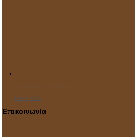
“Ανοιχτό Μάθημα” στο Κολυμβητήριο!
Ιούλ 7, 2025
Επικοινωνία