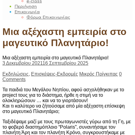
e-class
Περιήγηση
Επικοινωνία
Φόρμα Επικοινωνίας
Μια αξέχαστη εμπειρία στο
μαγευτικό Πλανητάριο!
Μια αξέχαστη εμπειρία στο μαγευτικό Πλανητάριο!
3 Δεκεμβρίου 2021
16 Σεπτεμβρίου 2025
Εκδηλώσεις
,
Επισκέψεις-Εκδρομές
Μικρός Πρίγκιπας
0
Comments
Τα παιδιά του Μεγάλου Νηπίου, αφού ασχολήθηκαν με το
project τους για το διάστημα, ήρθε η στιμή να το
ολοκληρώσουν … και να το γιορτάσουν!
Και τι καλύτερο να ζήτούσαμε από μία αξέχαστη επίσκεψη
στο μαγευτικό Πλανητάριο;
Ταξιδέψαμε μαζί με τους πρωταγωνιστές γύρω από τη Γη, με
το φοβερό διαστημόπλοιο “Polaris”, συναντήσαμε τον
πλανήτη Άρη και τον πλανήτη Κρόνο, συγκρουστήκαμε με