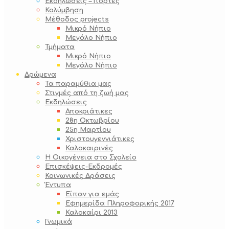
Εκδηλώσεις – Γιορτές
Κολύμβηση
Μέθοδος projects
Μικρό Νήπιο
Μεγάλο Νήπιο
Τμήματα
Μικρό Νήπιο
Μεγάλο Νήπιο
Δρώμενα
Τα παραμύθια μας
Στιγμές από τη ζωή μας
Εκδηλώσεις
Αποκριάτικες
28η Οκτωβρίου
25η Μαρτίου
Χριστουγεννιάτικες
Καλοκαιρινές
Η Οικογένεια στο Σχολείο
Επισκέψεις-Εκδρομές
Κοινωνικές Δράσεις
Έντυπα
Είπαν για εμάς
Εφημερίδα Πληροφορικής 2017
Καλοκαίρι 2013
Γνωμικά