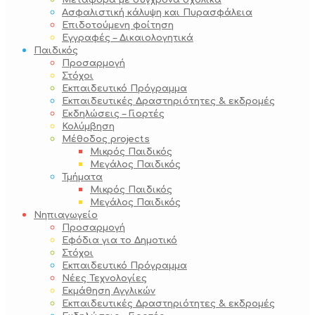
Μεταφορά με σύγχρονα σχολικά
Ασφαλιστική κάλυψη και Πυρασφάλεια
Επιδοτούμενη φοίτηση
Εγγραφές – Δικαιολογητικά
Παιδικός
Προσαρμογή
Στόχοι
Εκπαιδευτικό Πρόγραμμα
Εκπαιδευτικές Δραστηριότητες & εκδρομές
Εκδηλώσεις – Γιορτές
Κολύμβηση
Μέθοδος projects
Μικρός Παιδικός
Μεγάλος Παιδικός
Τμήματα
Μικρός Παιδικός
Μεγάλος Παιδικός
Νηπιαγωγείο
Προσαρμογή
Εφόδια για το Δημοτικό
Στόχοι
Εκπαιδευτικό Πρόγραμμα
Νέες Τεχνολογίες
Εκμάθηση Αγγλικών
Εκπαιδευτικές Δραστηριότητες & εκδρομές