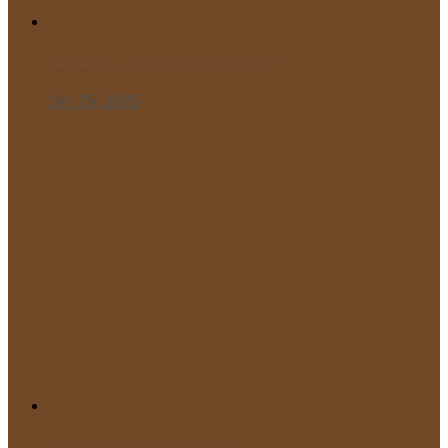
Παρελαύνουν οι μαθητές του Μικρού Πρίγκιπα!
Οκτ 25, 2025
“Ανοιχτό Μάθημα” στο Κολυμβητήριο!