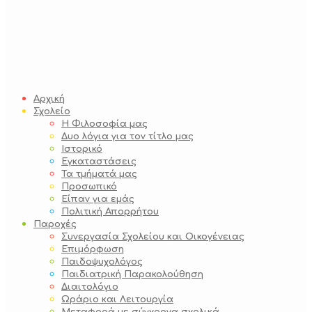
Αρχική
Σχολείο
Η Φιλοσοφία μας
Δυο λόγια για τον τίτλο μας
Ιστορικό
Εγκαταστάσεις
Τα τμήματά μας
Προσωπικό
Είπαν για εμάς
Πολιτική Απορρήτου
Παροχές
Συνεργασία Σχολείου και Οικογένειας
Επιμόρφωση
Παιδοψυχολόγος
Παιδιατρική Παρακολούθηση
Διαιτολόγιο
Ωράριο και Λειτουργία