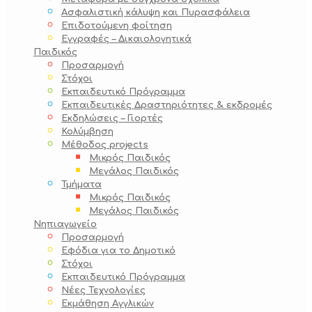
Ασφαλιστική κάλυψη και Πυρασφάλεια
Επιδοτούμενη φοίτηση
Εγγραφές – Δικαιολογητικά
Παιδικός
Προσαρμογή
Στόχοι
Εκπαιδευτικό Πρόγραμμα
Εκπαιδευτικές Δραστηριότητες & εκδρομές
Εκδηλώσεις – Γιορτές
Κολύμβηση
Μέθοδος projects
Μικρός Παιδικός
Μεγάλος Παιδικός
Τμήματα
Μικρός Παιδικός
Μεγάλος Παιδικός
Νηπιαγωγείο
Προσαρμογή
Εφόδια για το Δημοτικό
Στόχοι
Εκπαιδευτικό Πρόγραμμα
Νέες Τεχνολογίες
Εκμάθηση Αγγλικών