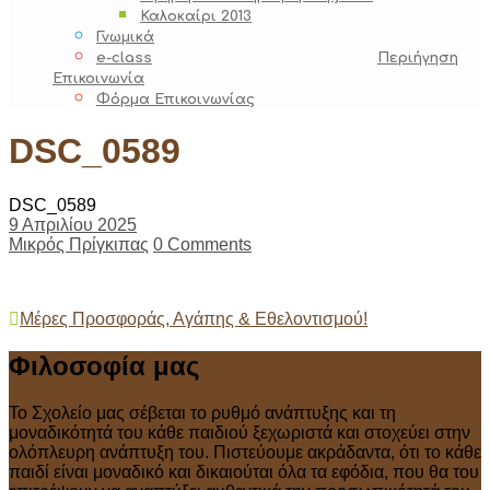
Καλοκαίρι 2013
Γνωμικά
e-class
Περιήγηση
Επικοινωνία
Φόρμα Επικοινωνίας
DSC_0589
DSC_0589
9 Απριλίου 2025
Μικρός Πρίγκιπας
0 Comments
Post
Μέρες Προσφοράς, Αγάπης & Εθελοντισμού!
navigation
Φιλοσοφία μας
Το Σχολείο μας σέβεται το ρυθμό ανάπτυξης και τη
μοναδικότητά του κάθε παιδιού ξεχωριστά και στοχεύει στην
ολόπλευρη ανάπτυξη του. Πιστεύουμε ακράδαντα, ότι το κάθε
παιδί είναι μοναδικό και δικαιούται όλα τα εφόδια, που θα του