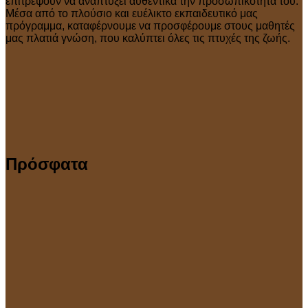
επιτρέψουν να αναπτύξει αυθεντικά την προσωπικότητά του.
Μέσα από το πλούσιο και ευέλικτο εκπαιδευτικό μας
πρόγραμμα, καταφέρνουμε να προσφέρουμε στους μαθητές
μας πλατιά γνώση, που καλύπτει όλες τις πτυχές της ζωής.
Πρόσφατα