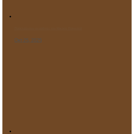
Παρελαύνουν οι μαθητές του Μικρού Πρίγκιπα!
Οκτ 25, 2025