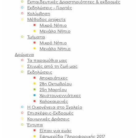
Εκπαιδευτικές Δραστηριότητες & εκδρομές
Εκδηλώσεις – Γιορτές
Κολύμβηση
Μέθοδος projects
Μικρό Νήπιο
Μεγάλο Νήπιο
Τμήματα
Μικρό Νήπιο
Μεγάλο Νήπιο
Δρώμενα
Τα παραμύθια μας
Στιγμές από τη ζωή μας
Εκδηλώσεις
Αποκριάτικες
28η Οκτωβρίου
25η Μαρτίου
Χριστουγεννιάτικες
Καλοκαιρινές
Η Οικογένεια στο Σχολείο
Επισκέψεις-Εκδρομές
Κοινωνικές Δράσεις
Έντυπα
Είπαν για εμάς
Εφημερίδα Πληροφορικής 2017