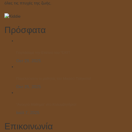
όλες τις πτυχές της ζωής.
Πρόσφατα
Γιορτάσαμε την Επέτειο του “ΌΧΙ”!
Οκτ 28, 2025
Παρελαύνουν οι μαθητές του Μικρού Πρίγκιπα!
Οκτ 25, 2025
“Ανοιχτό Μάθημα” στο Κολυμβητήριο!
Ιούλ 7, 2025
Επικοινωνία