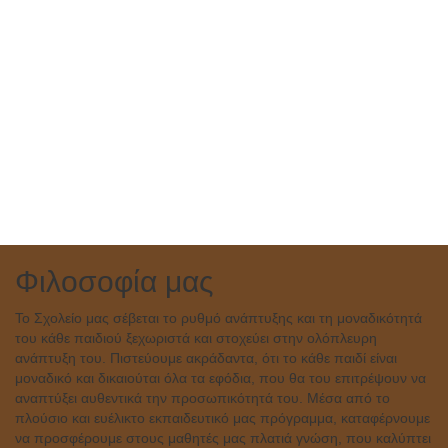
Φιλοσοφία μας
Το Σχολείο μας σέβεται το ρυθμό ανάπτυξης και τη μοναδικότητά
του κάθε παιδιού ξεχωριστά και στοχεύει στην ολόπλευρη
ανάπτυξη του. Πιστεύουμε ακράδαντα, ότι το κάθε παιδί είναι
μοναδικό και δικαιούται όλα τα εφόδια, που θα του επιτρέψουν να
αναπτύξει αυθεντικά την προσωπικότητά του. Μέσα από το
πλούσιο και ευέλικτο εκπαιδευτικό μας πρόγραμμα, καταφέρνουμε
να προσφέρουμε στους μαθητές μας πλατιά γνώση, που καλύπτει