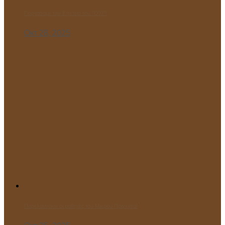
Γιορτάσαμε την Επέτειο του “ΌΧΙ”!
Οκτ 28, 2025
Παρελαύνουν οι μαθητές του Μικρού Πρίγκιπα!