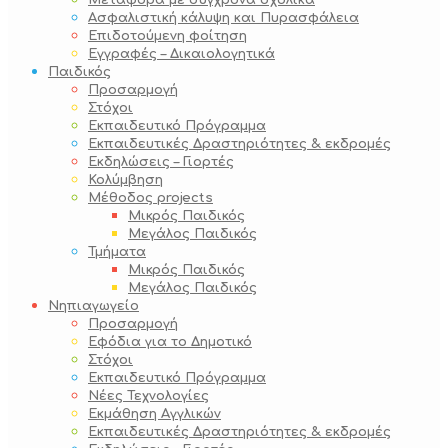
Μεταφορά με σύγχρονα σχολικά
Ασφαλιστική κάλυψη και Πυρασφάλεια
Επιδοτούμενη φοίτηση
Εγγραφές – Δικαιολογητικά
Παιδικός
Προσαρμογή
Στόχοι
Εκπαιδευτικό Πρόγραμμα
Εκπαιδευτικές Δραστηριότητες & εκδρομές
Εκδηλώσεις – Γιορτές
Κολύμβηση
Μέθοδος projects
Μικρός Παιδικός
Μεγάλος Παιδικός
Τμήματα
Μικρός Παιδικός
Μεγάλος Παιδικός
Νηπιαγωγείο
Προσαρμογή
Εφόδια για το Δημοτικό
Στόχοι
Εκπαιδευτικό Πρόγραμμα
Νέες Τεχνολογίες
Εκμάθηση Αγγλικών
Εκπαιδευτικές Δραστηριότητες & εκδρομές