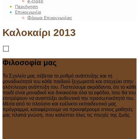
e-class
Περιήγηση
Επικοινωνία
Φόρμα Επικοινωνίας
Καλοκαίρι 2013
Φιλοσοφία μας
Το Σχολείο μας σέβεται το ρυθμό ανάπτυξης και τη
μοναδικότητά του κάθε παιδιού ξεχωριστά και στοχεύει στην
ολόπλευρη ανάπτυξη του. Πιστεύουμε ακράδαντα, ότι το κάθε
παιδί είναι μοναδικό και δικαιούται όλα τα εφόδια, που θα του
επιτρέψουν να αναπτύξει αυθεντικά την προσωπικότητά του.
Μέσα από το πλούσιο και ευέλικτο εκπαιδευτικό μας
πρόγραμμα, καταφέρνουμε να προσφέρουμε στους μαθητές
μας πλατιά γνώση, που καλύπτει όλες τις πτυχές της ζωής.