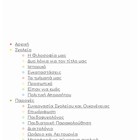
Αρχική
Σχολείο
Η Φιλοσοφία μας
Δυο λόγια για τον τίτλο μας
Ιστορικό
Εγκαταστάσεις
Τα τμήματά μας
Προσωπικό
Είπαν για εμάς
Πολιτική Απορρήτου
Παροχές
Συνεργασία Σχολείου και Οικογένειας
Επιμόρφωση
Παιδοψυχολόγος
Παιδιατρική Παρακολούθηση
Διαιτολόγιο
Ωράριο και Λειτουργία