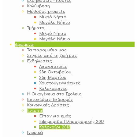
Εκδηλώσεις – Γιορτές
Κολύμβηση
Μέθοδος projects
Μικρό Νήπιο
Μεγάλο Νήπιο
Τμήματα
Μικρό Νήπιο
Μεγάλο Νήπιο
Δρώμενα
Τα παραμύθια μας
Στιγμές από τη ζωή μας
Εκδηλώσεις
Αποκριάτικες
28η Οκτωβρίου
25η Μαρτίου
Χριστουγεννιάτικες
Καλοκαιρινές
Η Οικογένεια στο Σχολείο
Επισκέψεις-Εκδρομές
Κοινωνικές Δράσεις
Έντυπα
Είπαν για εμάς
Εφημερίδα Πληροφορικής 2017
Καλοκαίρι 2013
Γνωμικά