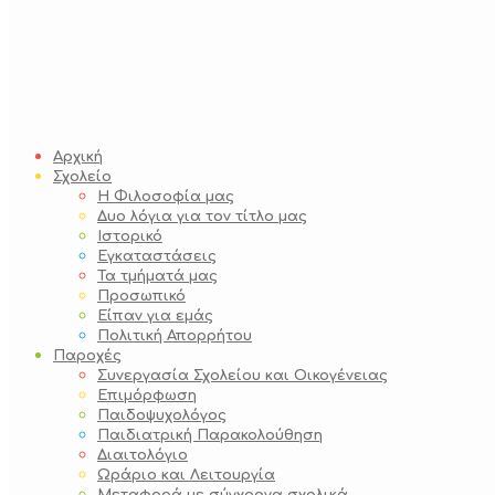
Αρχική
Σχολείο
Η Φιλοσοφία μας
Δυο λόγια για τον τίτλο μας
Ιστορικό
Εγκαταστάσεις
Τα τμήματά μας
Προσωπικό
Είπαν για εμάς
Πολιτική Απορρήτου
Παροχές
Συνεργασία Σχολείου και Οικογένειας
Επιμόρφωση
Παιδοψυχολόγος
Παιδιατρική Παρακολούθηση
Διαιτολόγιο
Ωράριο και Λειτουργία