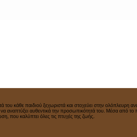
τά του κάθε παιδιού ξεχωριστά και στοχεύει στην ολόπλευρη ανά
ν να αναπτύξει αυθεντικά την προσωπικότητά του. Μέσα από το 
η, που καλύπτει όλες τις πτυχές της ζωής.