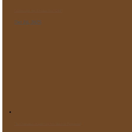
Γιορτάσαμε την Επέτειο του “ΌΧΙ”!
Οκτ 28, 2025
Παρελαύνουν οι μαθητές του Μικρού Πρίγκιπα!