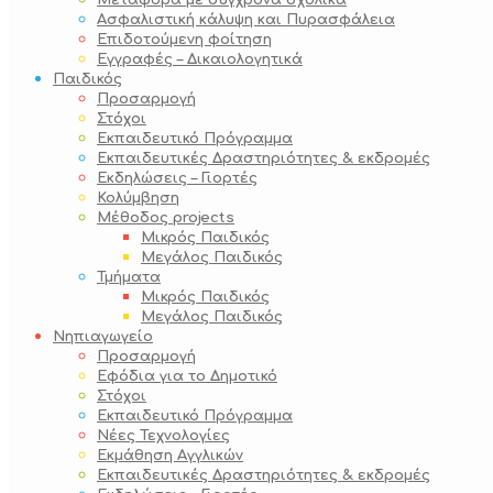
Μεταφορά με σύγχρονα σχολικά
Ασφαλιστική κάλυψη και Πυρασφάλεια
Επιδοτούμενη φοίτηση
Εγγραφές – Δικαιολογητικά
Παιδικός
Προσαρμογή
Στόχοι
Εκπαιδευτικό Πρόγραμμα
Εκπαιδευτικές Δραστηριότητες & εκδρομές
Εκδηλώσεις – Γιορτές
Κολύμβηση
Μέθοδος projects
Μικρός Παιδικός
Μεγάλος Παιδικός
Τμήματα
Μικρός Παιδικός
Μεγάλος Παιδικός
Νηπιαγωγείο
Προσαρμογή
Εφόδια για το Δημοτικό
Στόχοι
Εκπαιδευτικό Πρόγραμμα
Νέες Τεχνολογίες
Εκμάθηση Αγγλικών
Εκπαιδευτικές Δραστηριότητες & εκδρομές