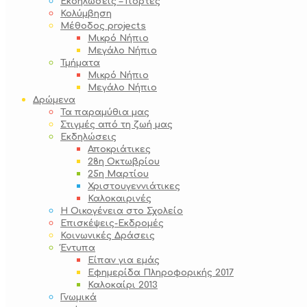
Εκδηλώσεις – Γιορτές
Κολύμβηση
Μέθοδος projects
Μικρό Νήπιο
Μεγάλο Νήπιο
Τμήματα
Μικρό Νήπιο
Μεγάλο Νήπιο
Δρώμενα
Τα παραμύθια μας
Στιγμές από τη ζωή μας
Εκδηλώσεις
Αποκριάτικες
28η Οκτωβρίου
25η Μαρτίου
Χριστουγεννιάτικες
Καλοκαιρινές
Η Οικογένεια στο Σχολείο
Επισκέψεις-Εκδρομές
Κοινωνικές Δράσεις
Έντυπα
Είπαν για εμάς
Εφημερίδα Πληροφορικής 2017
Καλοκαίρι 2013
Γνωμικά