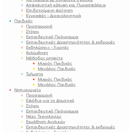
Μεταφορά με σύγχρονα σχολικά
Ασφαλιστική κάλυψη και Πυρασφάλεια
Επιδοτούμενη φοίτηση
Εγγραφές – Δικαιολογητικά
Παιδικός
Προσαρμογή
Στόχοι
Εκπαιδευτικό Πρόγραμμα
Εκπαιδευτικές Δραστηριότητες & εκδρομές
Εκδηλώσεις – Γιορτές
Κολύμβηση
Μέθοδος projects
Μικρός Παιδικός
Μεγάλος Παιδικός
Τμήματα
Μικρός Παιδικός
Μεγάλος Παιδικός
Νηπιαγωγείο
Προσαρμογή
Εφόδια για το Δημοτικό
Στόχοι
Εκπαιδευτικό Πρόγραμμα
Νέες Τεχνολογίες
Εκμάθηση Αγγλικών
Εκπαιδευτικές Δραστηριότητες & εκδρομές