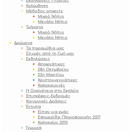
Εκδηλώσεις – Γιορτές
Κολύμβηση
Μέθοδος projects
Μικρό Νήπιο
Μεγάλο Νήπιο
Τμήματα
Μικρό Νήπιο
Μεγάλο Νήπιο
Δρώμενα
Τα παραμύθια μας
Στιγμές από τη ζωή μας
Εκδηλώσεις
Αποκριάτικες
28η Οκτωβρίου
25η Μαρτίου
Χριστουγεννιάτικες
Καλοκαιρινές
Η Οικογένεια στο Σχολείο
Επισκέψεις-Εκδρομές
Κοινωνικές Δράσεις
Έντυπα
Είπαν για εμάς
Εφημερίδα Πληροφορικής 2017
Καλοκαίρι 2013
Γνωμικά