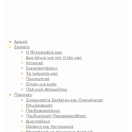
Αρχική
Σχολείο
Η Φιλοσοφία μας
Δυο λόγια για τον τίτλο μας
Ιστορικό
Εγκαταστάσεις
Τα τμήματά μας
Προσωπικό
Είπαν για εμάς
Πολιτική Απορρήτου
Παροχές
Συνεργασία Σχολείου και Οικογένειας
Επιμόρφωση
Παιδοψυχολόγος
Παιδιατρική Παρακολούθηση
Διαιτολόγιο
Ωράριο και Λειτουργία