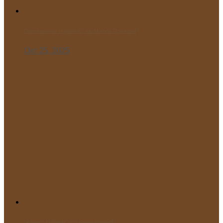
Παρελαύνουν οι μαθητές του Μικρού Πρίγκιπα!
Οκτ 25, 2025
“Ανοιχτό Μάθημα” στο Κολυμβητήριο!