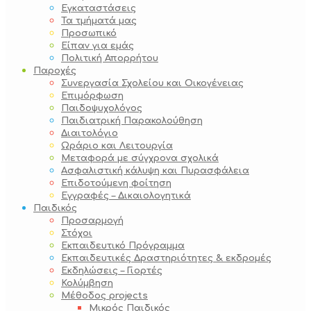
Εγκαταστάσεις
Τα τμήματά μας
Προσωπικό
Είπαν για εμάς
Πολιτική Απορρήτου
Παροχές
Συνεργασία Σχολείου και Οικογένειας
Επιμόρφωση
Παιδοψυχολόγος
Παιδιατρική Παρακολούθηση
Διαιτολόγιο
Ωράριο και Λειτουργία
Μεταφορά με σύγχρονα σχολικά
Ασφαλιστική κάλυψη και Πυρασφάλεια
Επιδοτούμενη φοίτηση
Εγγραφές – Δικαιολογητικά
Παιδικός
Προσαρμογή
Στόχοι
Εκπαιδευτικό Πρόγραμμα
Εκπαιδευτικές Δραστηριότητες & εκδρομές
Εκδηλώσεις – Γιορτές
Κολύμβηση
Μέθοδος projects
Μικρός Παιδικός