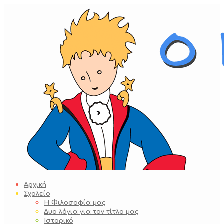
Skip
to
content
Αρχική
Σχολείο
Η Φιλοσοφία μας
Δυο λόγια για τον τίτλο μας
Ιστορικό