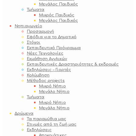
Μεγάλος Παιδικός
Τμήματα
Μικρός Παιδικός
Μεγάλος Παιδικός
Νηπιαγωγείο
Προσαρμογή
Εφόδια για το Δημοτικό
Στόχοι
Εκπαιδευτικό Πρόγραμμα
Νέες Τεχνολογίες
Εκμάθηση Αγγλικών
Εκπαιδευτικές Δραστηριότητες & εκδρομές
Εκδηλώσεις – Γιορτές
Κολύμβηση
Μέθοδος projects
Μικρό Νήπιο
Μεγάλο Νήπιο
Τμήματα
Μικρό Νήπιο
Μεγάλο Νήπιο
Δρώμενα
Τα παραμύθια μας
Στιγμές από τη ζωή μας
Εκδηλώσεις
Αποκριάτικες