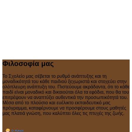
Φιλοσοφία μας
Το Σχολείο μας σέβεται το ρυθμό ανάπτυξης και τη
μοναδικότητά του κάθε παιδιού ξεχωριστά και στοχεύει στην
ολόπλευρη ανάπτυξη του. Πιστεύουμε ακράδαντα, ότι το κάθε
παιδί είναι μοναδικό και δικαιούται όλα τα εφόδια, που θα του
επιτρέψουν να αναπτύξει αυθεντικά την προσωπικότητά του.
Μέσα από το πλούσιο και ευέλικτο εκπαιδευτικό μας
πρόγραμμα, καταφέρνουμε να προσφέρουμε στους μαθητές
μας πλατιά γνώση, που καλύπτει όλες τις πτυχές της ζωής.