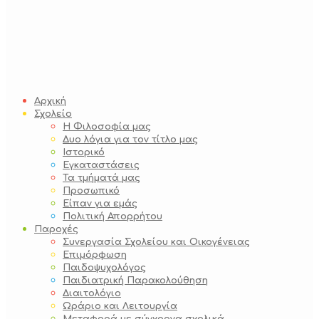
Αρχική
Σχολείο
Η Φιλοσοφία μας
Δυο λόγια για τον τίτλο μας
Ιστορικό
Εγκαταστάσεις
Τα τμήματά μας
Προσωπικό
Είπαν για εμάς
Πολιτική Απορρήτου
Παροχές
Συνεργασία Σχολείου και Οικογένειας
Επιμόρφωση
Παιδοψυχολόγος
Παιδιατρική Παρακολούθηση
Διαιτολόγιο
Ωράριο και Λειτουργία