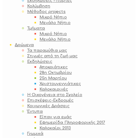
Εκδηλώσεις – Γιορτές
Κολύμβηση
Μέθοδος projects
Μικρό Νήπιο
Μεγάλο Νήπιο
Τμήματα
Μικρό Νήπιο
Μεγάλο Νήπιο
Δρώμενα
Τα παραμύθια μας
Στιγμές από τη ζωή μας
Εκδηλώσεις
Αποκριάτικες
28η Οκτωβρίου
25η Μαρτίου
Χριστουγεννιάτικες
Καλοκαιρινές
Η Οικογένεια στο Σχολείο
Επισκέψεις-Εκδρομές
Κοινωνικές Δράσεις
Έντυπα
Είπαν για εμάς
Εφημερίδα Πληροφορικής 2017
Καλοκαίρι 2013
Γνωμικά