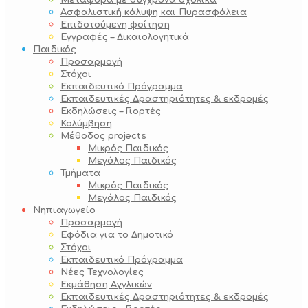
Μεταφορά με σύγχρονα σχολικά
Ασφαλιστική κάλυψη και Πυρασφάλεια
Επιδοτούμενη φοίτηση
Εγγραφές – Δικαιολογητικά
Παιδικός
Προσαρμογή
Στόχοι
Εκπαιδευτικό Πρόγραμμα
Εκπαιδευτικές Δραστηριότητες & εκδρομές
Εκδηλώσεις – Γιορτές
Κολύμβηση
Μέθοδος projects
Μικρός Παιδικός
Μεγάλος Παιδικός
Τμήματα
Μικρός Παιδικός
Μεγάλος Παιδικός
Νηπιαγωγείο
Προσαρμογή
Εφόδια για το Δημοτικό
Στόχοι
Εκπαιδευτικό Πρόγραμμα
Νέες Τεχνολογίες
Εκμάθηση Αγγλικών
Εκπαιδευτικές Δραστηριότητες & εκδρομές