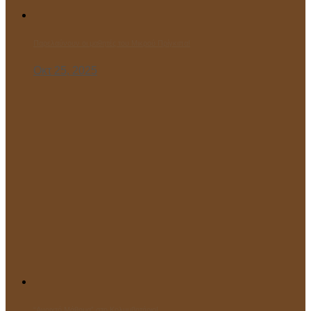
Παρελαύνουν οι μαθητές του Μικρού Πρίγκιπα!
Οκτ 25, 2025
“Ανοιχτό Μάθημα” στο Κολυμβητήριο!