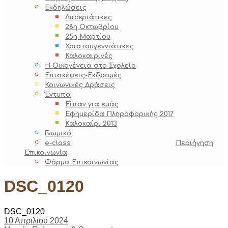
Εκδηλώσεις
Αποκριάτικες
28η Οκτωβρίου
25η Μαρτίου
Χριστουγεννιάτικες
Καλοκαιρινές
Η Οικογένεια στο Σχολείο
Επισκέψεις-Εκδρομές
Κοινωνικές Δράσεις
Έντυπα
Είπαν για εμάς
Εφημερίδα Πληροφορικής 2017
Καλοκαίρι 2013
Γνωμικά
e-class
Περιήγηση
Επικοινωνία
Φόρμα Επικοινωνίας
DSC_0120
DSC_0120
10 Απριλίου 2024