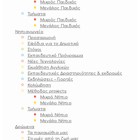
Μικρός Παιδικός
Μεγάλος Παιδικός
Τμήματα
Μικρός Παιδικός
Μεγάλος Παιδικός
Νηπιαγωγείο
Προσαρμογή
Εφόδια για το Δημοτικό
Στόχοι
Εκπαιδευτικό Πρόγραμμα
Νέες Τεχνολογίες
Εκμάθηση Αγγλικών
Εκπαιδευτικές Δραστηριότητες & εκδρομές
Εκδηλώσεις – Γιορτές
Κολύμβηση
Μέθοδος projects
Μικρό Νήπιο
Μεγάλο Νήπιο
Τμήματα
Μικρό Νήπιο
Μεγάλο Νήπιο
Δρώμενα
Τα παραμύθια μας
Στιγμές από τη ζωή μας