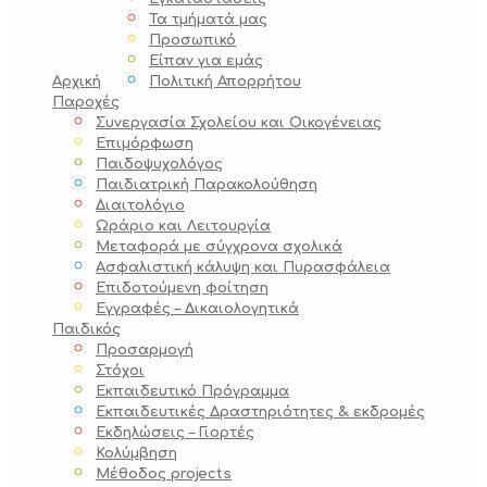
Τα τμήματά μας
Προσωπικό
Είπαν για εμάς
Αρχική
Πολιτική Απορρήτου
Παροχές
Συνεργασία Σχολείου και Οικογένειας
Επιμόρφωση
Παιδοψυχολόγος
Παιδιατρική Παρακολούθηση
Διαιτολόγιο
Ωράριο και Λειτουργία
Μεταφορά με σύγχρονα σχολικά
Ασφαλιστική κάλυψη και Πυρασφάλεια
Επιδοτούμενη φοίτηση
Εγγραφές – Δικαιολογητικά
Παιδικός
Προσαρμογή
Στόχοι
Εκπαιδευτικό Πρόγραμμα
Εκπαιδευτικές Δραστηριότητες & εκδρομές
Εκδηλώσεις – Γιορτές
Κολύμβηση
Μέθοδος projects