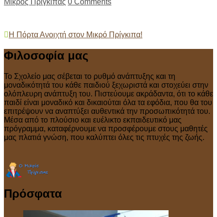
Μικρός Πρίγκιπας
0 Comments
Post
Η Πόρτα Ανοιχτή στον Μικρό Πρίγκιπα!
navigation
Φιλοσοφία μας
Το Σχολείο μας σέβεται το ρυθμό ανάπτυξης και τη
μοναδικότητά του κάθε παιδιού ξεχωριστά και στοχεύει στην
ολόπλευρη ανάπτυξη του. Πιστεύουμε ακράδαντα, ότι το κάθε
παιδί είναι μοναδικό και δικαιούται όλα τα εφόδια, που θα του
επιτρέψουν να αναπτύξει αυθεντικά την προσωπικότητά του.
Μέσα από το πλούσιο και ευέλικτο εκπαιδευτικό μας
πρόγραμμα, καταφέρνουμε να προσφέρουμε στους μαθητές
μας πλατιά γνώση, που καλύπτει όλες τις πτυχές της ζωής.
Πρόσφατα