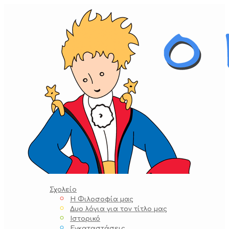
Skip
to
content
Σχολείο
Η Φιλοσοφία μας
Δυο λόγια για τον τίτλο μας
Ιστορικό
Εγκαταστάσεις