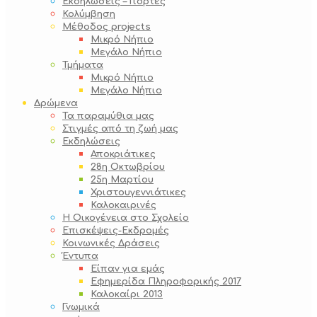
Εκδηλώσεις – Γιορτές
Κολύμβηση
Μέθοδος projects
Μικρό Νήπιο
Μεγάλο Νήπιο
Τμήματα
Μικρό Νήπιο
Μεγάλο Νήπιο
Δρώμενα
Τα παραμύθια μας
Στιγμές από τη ζωή μας
Εκδηλώσεις
Αποκριάτικες
28η Οκτωβρίου
25η Μαρτίου
Χριστουγεννιάτικες
Καλοκαιρινές
Η Οικογένεια στο Σχολείο
Επισκέψεις-Εκδρομές
Κοινωνικές Δράσεις
Έντυπα
Είπαν για εμάς
Εφημερίδα Πληροφορικής 2017
Καλοκαίρι 2013
Γνωμικά