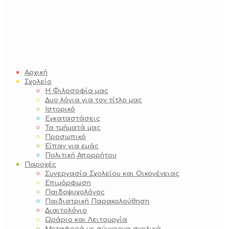
Αρχική
Σχολείο
Η Φιλοσοφία μας
Δυο λόγια για τον τίτλο μας
Ιστορικό
Εγκαταστάσεις
Τα τμήματά μας
Προσωπικό
Είπαν για εμάς
Πολιτική Απορρήτου
Παροχές
Συνεργασία Σχολείου και Οικογένειας
Επιμόρφωση
Παιδοψυχολόγος
Παιδιατρική Παρακολούθηση
Διαιτολόγιο
Ωράριο και Λειτουργία