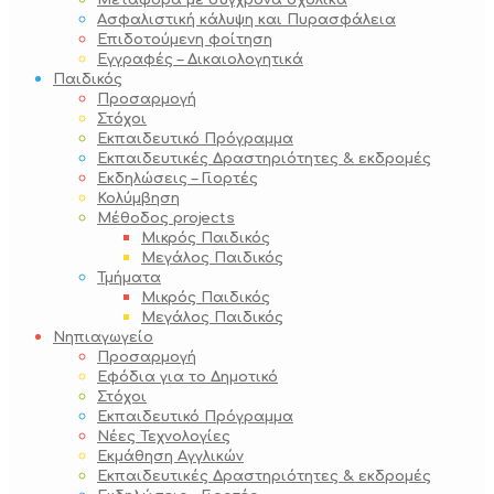
Μεταφορά με σύγχρονα σχολικά
Ασφαλιστική κάλυψη και Πυρασφάλεια
Επιδοτούμενη φοίτηση
Εγγραφές – Δικαιολογητικά
Παιδικός
Προσαρμογή
Στόχοι
Εκπαιδευτικό Πρόγραμμα
Εκπαιδευτικές Δραστηριότητες & εκδρομές
Εκδηλώσεις – Γιορτές
Κολύμβηση
Μέθοδος projects
Μικρός Παιδικός
Μεγάλος Παιδικός
Τμήματα
Μικρός Παιδικός
Μεγάλος Παιδικός
Νηπιαγωγείο
Προσαρμογή
Εφόδια για το Δημοτικό
Στόχοι
Εκπαιδευτικό Πρόγραμμα
Νέες Τεχνολογίες
Εκμάθηση Αγγλικών
Εκπαιδευτικές Δραστηριότητες & εκδρομές