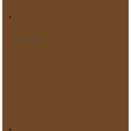
Παρελαύνουν οι μαθητές του Μικρού Πρίγκιπα!
Οκτ 25, 2025