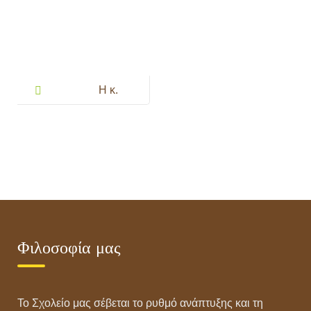
Post
navigation
Η κ.
Σταυρούλα
μας μιλάει για
την Πόρτα
Ανοιχτά!
Φιλοσοφία μας
Το Σχολείο μας σέβεται το ρυθμό ανάπτυξης και τη