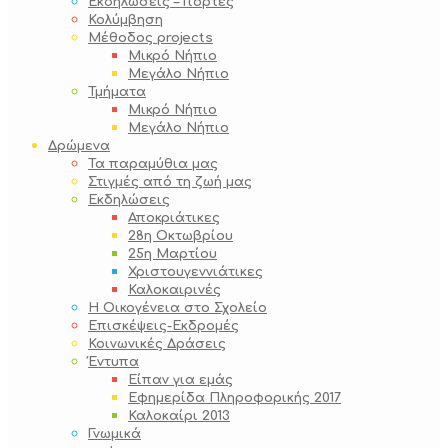
Εκδηλώσεις – Γιορτές
Κολύμβηση
Μέθοδος projects
Μικρό Νήπιο
Μεγάλο Νήπιο
Τμήματα
Μικρό Νήπιο
Μεγάλο Νήπιο
Δρώμενα
Τα παραμύθια μας
Στιγμές από τη ζωή μας
Εκδηλώσεις
Αποκριάτικες
28η Οκτωβρίου
25η Μαρτίου
Χριστουγεννιάτικες
Καλοκαιρινές
Η Οικογένεια στο Σχολείο
Επισκέψεις-Εκδρομές
Κοινωνικές Δράσεις
Έντυπα
Είπαν για εμάς
Εφημερίδα Πληροφορικής 2017
Καλοκαίρι 2013
Γνωμικά