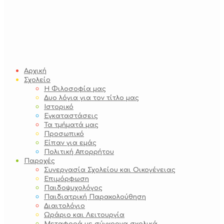
Αρχική
Σχολείο
Η Φιλοσοφία μας
Δυο λόγια για τον τίτλο μας
Ιστορικό
Εγκαταστάσεις
Τα τμήματά μας
Προσωπικό
Είπαν για εμάς
Πολιτική Απορρήτου
Παροχές
Συνεργασία Σχολείου και Οικογένειας
Επιμόρφωση
Παιδοψυχολόγος
Παιδιατρική Παρακολούθηση
Διαιτολόγιο
Ωράριο και Λειτουργία