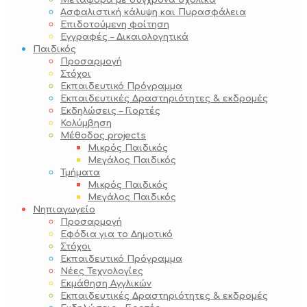
Μεταφορά με σύγχρονα σχολικά
Ασφαλιστική κάλυψη και Πυρασφάλεια
Επιδοτούμενη φοίτηση
Εγγραφές – Δικαιολογητικά
Παιδικός
Προσαρμογή
Στόχοι
Εκπαιδευτικό Πρόγραμμα
Εκπαιδευτικές Δραστηριότητες & εκδρομές
Εκδηλώσεις – Γιορτές
Κολύμβηση
Μέθοδος projects
Μικρός Παιδικός
Μεγάλος Παιδικός
Τμήματα
Μικρός Παιδικός
Μεγάλος Παιδικός
Νηπιαγωγείο
Προσαρμογή
Εφόδια για το Δημοτικό
Στόχοι
Εκπαιδευτικό Πρόγραμμα
Νέες Τεχνολογίες
Εκμάθηση Αγγλικών
Εκπαιδευτικές Δραστηριότητες & εκδρομές