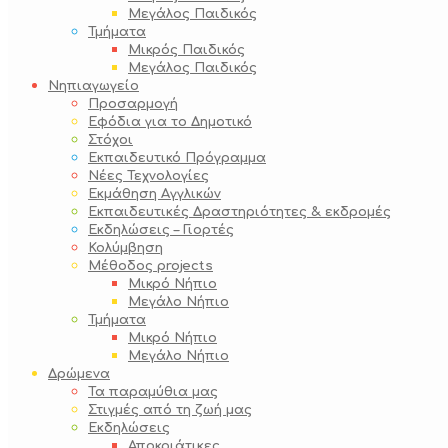
Μεγάλος Παιδικός
Τμήματα
Μικρός Παιδικός
Μεγάλος Παιδικός
Νηπιαγωγείο
Προσαρμογή
Εφόδια για το Δημοτικό
Στόχοι
Εκπαιδευτικό Πρόγραμμα
Νέες Τεχνολογίες
Εκμάθηση Αγγλικών
Εκπαιδευτικές Δραστηριότητες & εκδρομές
Εκδηλώσεις – Γιορτές
Κολύμβηση
Μέθοδος projects
Μικρό Νήπιο
Μεγάλο Νήπιο
Τμήματα
Μικρό Νήπιο
Μεγάλο Νήπιο
Δρώμενα
Τα παραμύθια μας
Στιγμές από τη ζωή μας
Εκδηλώσεις
Αποκριάτικες