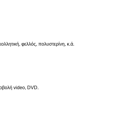
ολλητική, φελλός, πολυστερίνη, κ.ά.
ροβολή video, DVD.