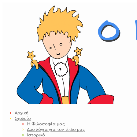
Skip
to
content
Αρχική
Σχολείο
Η Φιλοσοφία μας
Δυο λόγια για τον τίτλο μας
Ιστορικό