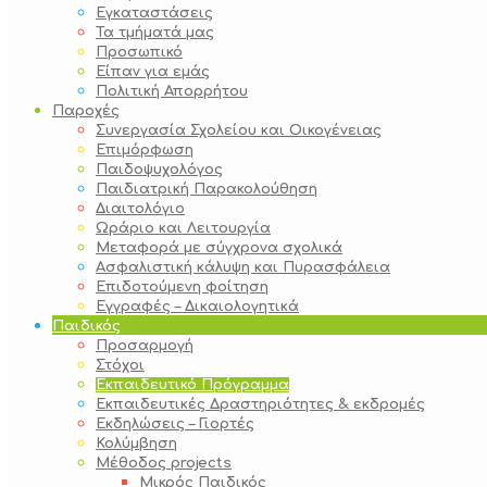
Εγκαταστάσεις
Τα τμήματά μας
Προσωπικό
Είπαν για εμάς
Πολιτική Απορρήτου
Παροχές
Συνεργασία Σχολείου και Οικογένειας
Επιμόρφωση
Παιδοψυχολόγος
Παιδιατρική Παρακολούθηση
Διαιτολόγιο
Ωράριο και Λειτουργία
Μεταφορά με σύγχρονα σχολικά
Ασφαλιστική κάλυψη και Πυρασφάλεια
Επιδοτούμενη φοίτηση
Εγγραφές – Δικαιολογητικά
Παιδικός
Προσαρμογή
Στόχοι
Εκπαιδευτικό Πρόγραμμα
Εκπαιδευτικές Δραστηριότητες & εκδρομές
Εκδηλώσεις – Γιορτές
Κολύμβηση
Μέθοδος projects
Μικρός Παιδικός