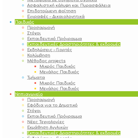
Μεταφορά με σύγχρονα σχολικά
Ασφαλιστική κάλυψη και Πυρασφάλεια
Επιδοτούμενη φοίτηση
Εγγραφές – Δικαιολογητικά
Παιδικός
Προσαρμογή
Στόχοι
Εκπαιδευτικό Πρόγραμμα
Εκπαιδευτικές Δραστηριότητες & εκδρομές
Εκδηλώσεις – Γιορτές
Κολύμβηση
Μέθοδος projects
Μικρός Παιδικός
Μεγάλος Παιδικός
Τμήματα
Μικρός Παιδικός
Μεγάλος Παιδικός
Νηπιαγωγείο
Προσαρμογή
Εφόδια για το Δημοτικό
Στόχοι
Εκπαιδευτικό Πρόγραμμα
Νέες Τεχνολογίες
Εκμάθηση Αγγλικών
Εκπαιδευτικές Δραστηριότητες & εκδρομές