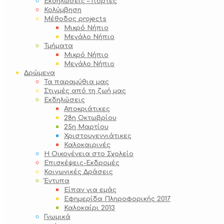
Εκδηλώσεις – Γιορτές
Κολύμβηση
Μέθοδος projects
Μικρό Νήπιο
Μεγάλο Νήπιο
Τμήματα
Μικρό Νήπιο
Μεγάλο Νήπιο
Δρώμενα
Τα παραμύθια μας
Στιγμές από τη ζωή μας
Εκδηλώσεις
Αποκριάτικες
28η Οκτωβρίου
25η Μαρτίου
Χριστουγεννιάτικες
Καλοκαιρινές
Η Οικογένεια στο Σχολείο
Επισκέψεις-Εκδρομές
Κοινωνικές Δράσεις
Έντυπα
Είπαν για εμάς
Εφημερίδα Πληροφορικής 2017
Καλοκαίρι 2013
Γνωμικά