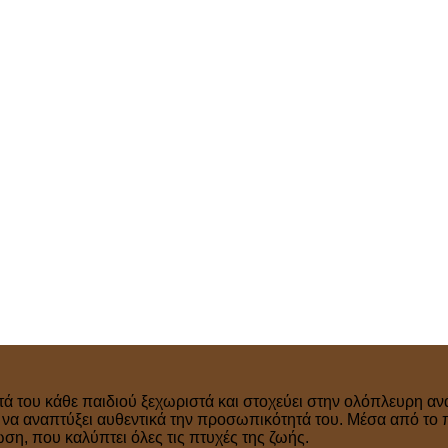
τά του κάθε παιδιού ξεχωριστά και στοχεύει στην ολόπλευρη ανά
ν να αναπτύξει αυθεντικά την προσωπικότητά του. Μέσα από το 
η, που καλύπτει όλες τις πτυχές της ζωής.