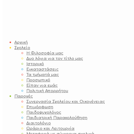
Αρχική
Σχολείο
Η Φιλοσοφία μας
Δυο λόγια για τον τίτλο μας
Ιστορικό
Εγκαταστάσεις
Τα τμήματά μας
Προσωπικό
Είπαν για εμάς
Πολιτική Απορρήτου
Παροχές
Συνεργασία Σχολείου και Οικογένειας
Επιμόρφωση
Παιδοψυχολόγος
Παιδιατρική Παρακολούθηση
Διαιτολόγιο
Ωράριο και Λειτουργία